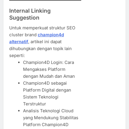
Internal Linking
Suggestion
Untuk memperkuat struktur SEO
cluster brand
champion4d
alternatif
, artikel ini dapat
dihubungkan dengan topik lain
seperti:
Champion4D Login: Cara
Mengakses Platform
dengan Mudah dan Aman
Champion4D sebagai
Platform Digital dengan
Sistem Teknologi
Terstruktur
Analisis Teknologi Cloud
yang Mendukung Stabilitas
Platform Champion4D