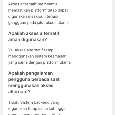
Akses alternatif membantu
memastikan platform tetap dapat
digunakan meskipun terjadi
gangguan pada jalur akses utama.
Apakah akses alternatif
aman digunakan?
Ya. Akses alternatif tetap
menggunakan sistem keamanan
yang sama dengan platform utama.
Apakah pengalaman
pengguna berbeda saat
menggunakan akses
alternatif?
Tidak. Sistem backend yang
digunakan tetap sama sehingga
pengalaman pengguna tetap