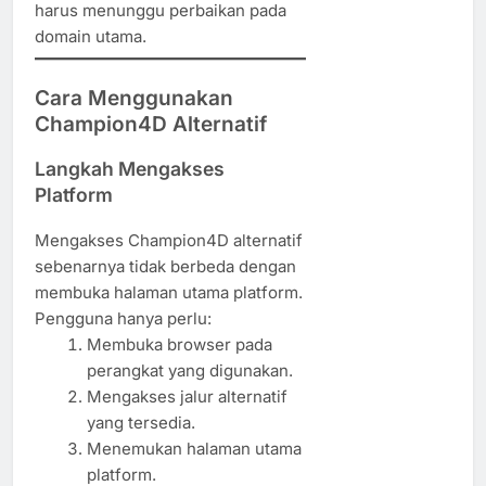
harus menunggu perbaikan pada
domain utama.
Cara Menggunakan
Champion4D Alternatif
Langkah Mengakses
Platform
Mengakses Champion4D alternatif
sebenarnya tidak berbeda dengan
membuka halaman utama platform.
Pengguna hanya perlu:
Membuka browser pada
perangkat yang digunakan.
Mengakses jalur alternatif
yang tersedia.
Menemukan halaman utama
platform.