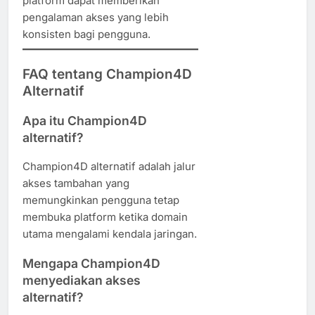
platform dapat memberikan
pengalaman akses yang lebih
konsisten bagi pengguna.
FAQ tentang Champion4D
Alternatif
Apa itu Champion4D
alternatif?
Champion4D alternatif adalah jalur
akses tambahan yang
memungkinkan pengguna tetap
membuka platform ketika domain
utama mengalami kendala jaringan.
Mengapa Champion4D
menyediakan akses
alternatif?