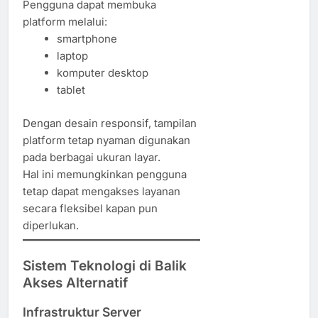
Pengguna dapat membuka
platform melalui:
smartphone
laptop
komputer desktop
tablet
Dengan desain responsif, tampilan
platform tetap nyaman digunakan
pada berbagai ukuran layar.
Hal ini memungkinkan pengguna
tetap dapat mengakses layanan
secara fleksibel kapan pun
diperlukan.
Sistem Teknologi di Balik
Akses Alternatif
Infrastruktur Server