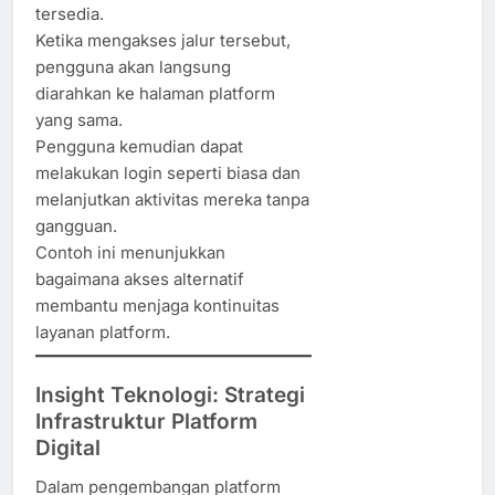
tersedia.
Ketika mengakses jalur tersebut,
pengguna akan langsung
diarahkan ke halaman platform
yang sama.
Pengguna kemudian dapat
melakukan login seperti biasa dan
melanjutkan aktivitas mereka tanpa
gangguan.
Contoh ini menunjukkan
bagaimana akses alternatif
membantu menjaga kontinuitas
layanan platform.
Insight Teknologi: Strategi
Infrastruktur Platform
Digital
Dalam pengembangan platform