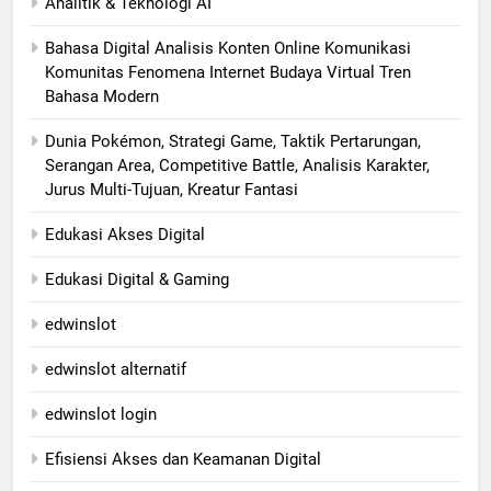
Analitik & Teknologi AI
Bahasa Digital Analisis Konten Online Komunikasi
Komunitas Fenomena Internet Budaya Virtual Tren
Bahasa Modern
Dunia Pokémon, Strategi Game, Taktik Pertarungan,
Serangan Area, Competitive Battle, Analisis Karakter,
Jurus Multi-Tujuan, Kreatur Fantasi
Edukasi Akses Digital
Edukasi Digital & Gaming
edwinslot
edwinslot alternatif
edwinslot login
Efisiensi Akses dan Keamanan Digital