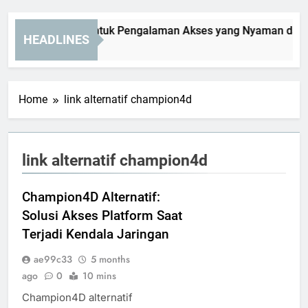
ARA4D Login untuk Pengalaman Akses yang Nyaman dan Ters
HEADLINES
Weeks Ago
Home
link alternatif champion4d
link alternatif champion4d
Champion4D Alternatif:
Solusi Akses Platform Saat
Terjadi Kendala Jaringan
ae99c33
5 months
ago
0
10 mins
Champion4D alternatif