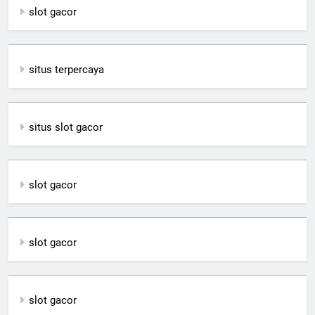
slot gacor
situs terpercaya
situs slot gacor
slot gacor
slot gacor
slot gacor