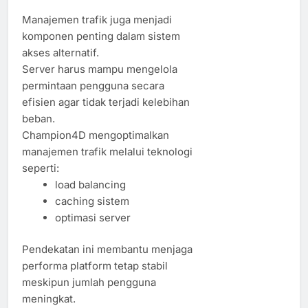
Manajemen trafik juga menjadi
komponen penting dalam sistem
akses alternatif.
Server harus mampu mengelola
permintaan pengguna secara
efisien agar tidak terjadi kelebihan
beban.
Champion4D mengoptimalkan
manajemen trafik melalui teknologi
seperti:
load balancing
caching sistem
optimasi server
Pendekatan ini membantu menjaga
performa platform tetap stabil
meskipun jumlah pengguna
meningkat.