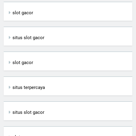
slot gacor
situs slot gacor
slot gacor
situs terpercaya
situs slot gacor