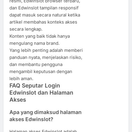
resmi, Edwinslot browser terbaru,
dan Edwinslot tampilan responsif
dapat masuk secara natural ketika
artikel membahas konteks akses
secara lengkap.
Konten yang baik tidak hanya
mengulang nama brand.
Yang lebih penting adalah memberi
panduan nyata, menjelaskan risiko,
dan membantu pengguna
mengambil keputusan dengan
lebih aman.
FAQ Seputar Login
Edwinslot dan Halaman
Akses
Apa yang dimaksud halaman
akses Edwinslot?
Halaman akses Edwinslot adalah