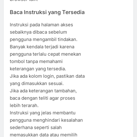
Baca Instruksi yang Tersedia
Instruksi pada halaman akses
sebaiknya dibaca sebelum
pengguna mengambil tindakan.
Banyak kendala terjadi karena
pengguna terlalu cepat menekan
tombol tanpa memahami
keterangan yang tersedia.
Jika ada kolom login, pastikan data
yang dimasukkan sesuai.
Jika ada keterangan tambahan,
baca dengan teliti agar proses
lebih terarah.
Instruksi yang jelas membantu
pengguna menghindari kesalahan
sederhana seperti salah
memasukkan data atau memilih