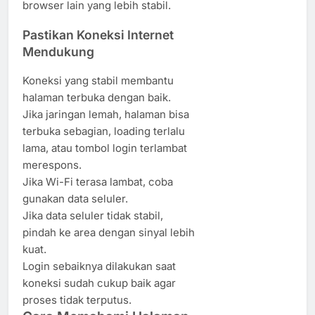
browser lain yang lebih stabil.
Pastikan Koneksi Internet
Mendukung
Koneksi yang stabil membantu
halaman terbuka dengan baik.
Jika jaringan lemah, halaman bisa
terbuka sebagian, loading terlalu
lama, atau tombol login terlambat
merespons.
Jika Wi-Fi terasa lambat, coba
gunakan data seluler.
Jika data seluler tidak stabil,
pindah ke area dengan sinyal lebih
kuat.
Login sebaiknya dilakukan saat
koneksi sudah cukup baik agar
proses tidak terputus.