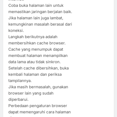
Coba buka halaman lain untuk
memastikan jaringan berjalan baik.
Jika halaman lain juga lambat,
kemungkinan masalah berasal dari
koneksi.
Langkah berikutnya adalah
membersihkan cache browser.
Cache yang menumpuk dapat
membuat halaman menampilkan
data lama atau tidak sinkron.
Setelah cache dibersihkan, buka
kembali halaman dan periksa
tampilannya.
Jika masih bermasalah, gunakan
browser lain yang sudah
diperbarui.
Perbedaan pengaturan browser
dapat memengaruhi cara halaman