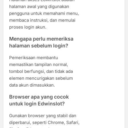
halaman awal yang digunakan
pengguna untuk memahami menu,
membaca instruksi, dan memulai
proses login akun.
Mengapa perlu memeriksa
halaman sebelum login?
Pemeriksaan membantu
memastikan tampilan normal,
tombol berfungsi, dan tidak ada
elemen mencurigakan sebelum
data akun dimasukkan.
Browser apa yang cocok
untuk login Edwinslot?
Gunakan browser yang stabil dan
diperbarui, seperti Chrome, Safari,