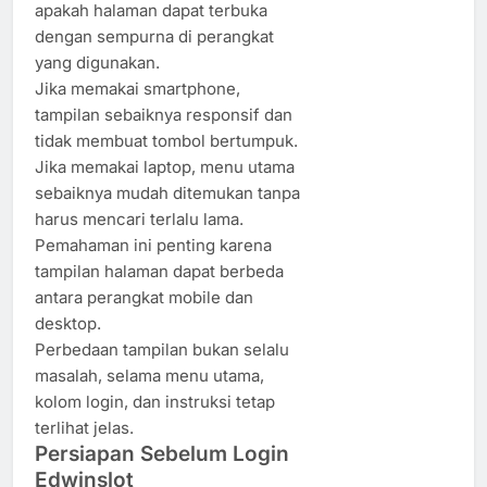
apakah halaman dapat terbuka
dengan sempurna di perangkat
yang digunakan.
Jika memakai smartphone,
tampilan sebaiknya responsif dan
tidak membuat tombol bertumpuk.
Jika memakai laptop, menu utama
sebaiknya mudah ditemukan tanpa
harus mencari terlalu lama.
Pemahaman ini penting karena
tampilan halaman dapat berbeda
antara perangkat mobile dan
desktop.
Perbedaan tampilan bukan selalu
masalah, selama menu utama,
kolom login, dan instruksi tetap
terlihat jelas.
Persiapan Sebelum Login
Edwinslot