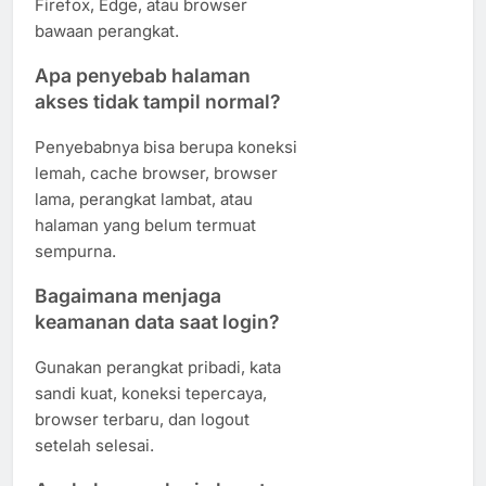
Firefox, Edge, atau browser
bawaan perangkat.
Apa penyebab halaman
akses tidak tampil normal?
Penyebabnya bisa berupa koneksi
lemah, cache browser, browser
lama, perangkat lambat, atau
halaman yang belum termuat
sempurna.
Bagaimana menjaga
keamanan data saat login?
Gunakan perangkat pribadi, kata
sandi kuat, koneksi tepercaya,
browser terbaru, dan logout
setelah selesai.