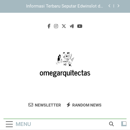
Skip
EDWINSLOT Login: Analisis Akses dari Sisi
to
Kecepatan dan Kemudahan
content
Login Edwinslot dan Panduan Memahami
Halaman Akses agar Lebih Aman dan Terarah
TIARA4D Login untuk Pengalaman Akses yang
Nyaman dan Terstruktur
Informasi Terbaru Seputar Edwinslot dan
Fungsinya dalam Ekosistem Digital
EDWINSLOT Login: Analisis Akses dari Sisi
Kecepatan dan Kemudahan
Login Edwinslot dan Panduan Memahami
Halaman Akses agar Lebih Aman dan Terarah
Omega
Ciptakan Hunian Impian Anda Dengan
NEWSLETTER
RANDOM NEWS
Arquitectas
Omega Arquitectas. Layanan Desain
Arsitektur Modern Yang Menyesuaikan
MENU
Dengan Kebutuhan Anda.