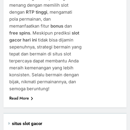
menang dengan memilih slot
dengan
RTP tinggi
, mengamati
pola permainan, dan
memanfaatkan fitur
bonus
dan
free spins
. Meskipun prediksi
slot
gacor hari ini
tidak bisa dijamin
sepenuhnya, strategi bermain yang
tepat dan bermain di situs slot
terpercaya dapat membantu Anda
meraih kemenangan yang lebih
konsisten. Selalu bermain dengan
bijak, nikmati permainannya, dan
semoga beruntung!
Read More
situs slot gacor