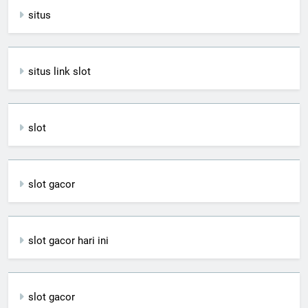
situs
situs link slot
slot
slot gacor
slot gacor hari ini
slot gacor