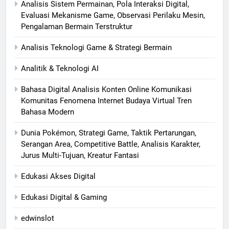
Analisis Sistem Permainan, Pola Interaksi Digital,
Evaluasi Mekanisme Game, Observasi Perilaku Mesin,
Pengalaman Bermain Terstruktur
Analisis Teknologi Game & Strategi Bermain
Analitik & Teknologi AI
Bahasa Digital Analisis Konten Online Komunikasi
Komunitas Fenomena Internet Budaya Virtual Tren
Bahasa Modern
Dunia Pokémon, Strategi Game, Taktik Pertarungan,
Serangan Area, Competitive Battle, Analisis Karakter,
Jurus Multi-Tujuan, Kreatur Fantasi
Edukasi Akses Digital
Edukasi Digital & Gaming
edwinslot