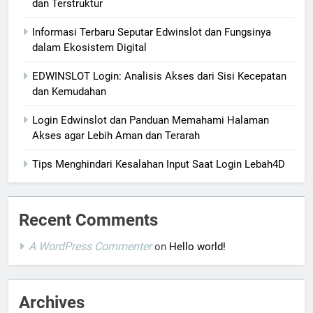
dan Terstruktur
Informasi Terbaru Seputar Edwinslot dan Fungsinya
dalam Ekosistem Digital
EDWINSLOT Login: Analisis Akses dari Sisi Kecepatan
dan Kemudahan
Login Edwinslot dan Panduan Memahami Halaman
Akses agar Lebih Aman dan Terarah
Tips Menghindari Kesalahan Input Saat Login Lebah4D
Recent Comments
A WordPress Commenter
on
Hello world!
Archives