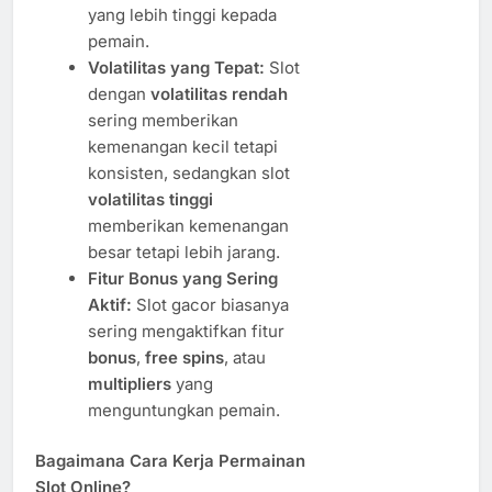
yang lebih tinggi kepada
pemain.
Volatilitas yang Tepat:
Slot
dengan
volatilitas rendah
sering memberikan
kemenangan kecil tetapi
konsisten, sedangkan slot
volatilitas tinggi
memberikan kemenangan
besar tetapi lebih jarang.
Fitur Bonus yang Sering
Aktif:
Slot gacor biasanya
sering mengaktifkan fitur
bonus
,
free spins
, atau
multipliers
yang
menguntungkan pemain.
Bagaimana Cara Kerja Permainan
Slot Online?