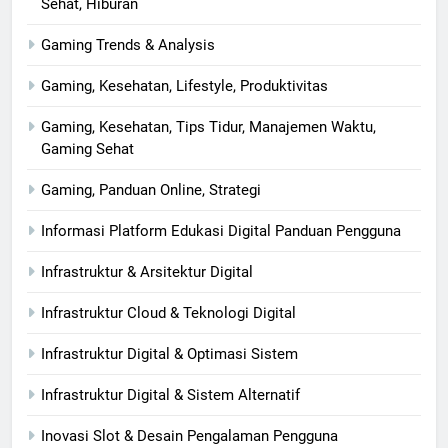
Sehat, Hiburan
Gaming Trends & Analysis
Gaming, Kesehatan, Lifestyle, Produktivitas
Gaming, Kesehatan, Tips Tidur, Manajemen Waktu,
Gaming Sehat
Gaming, Panduan Online, Strategi
Informasi Platform Edukasi Digital Panduan Pengguna
Infrastruktur & Arsitektur Digital
Infrastruktur Cloud & Teknologi Digital
Infrastruktur Digital & Optimasi Sistem
Infrastruktur Digital & Sistem Alternatif
Inovasi Slot & Desain Pengalaman Pengguna