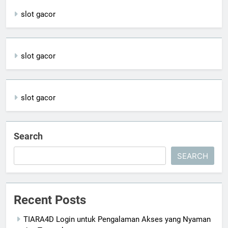
slot gacor
slot gacor
slot gacor
Search
SEARCH
Recent Posts
TIARA4D Login untuk Pengalaman Akses yang Nyaman