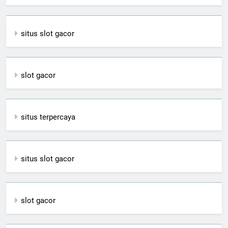
situs slot gacor
slot gacor
situs terpercaya
situs slot gacor
slot gacor