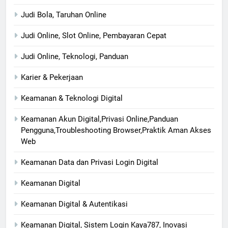
Judi Bola, Taruhan Online
Judi Online, Slot Online, Pembayaran Cepat
Judi Online, Teknologi, Panduan
Karier & Pekerjaan
Keamanan & Teknologi Digital
Keamanan Akun Digital,Privasi Online,Panduan
Pengguna,Troubleshooting Browser,Praktik Aman Akses
Web
Keamanan Data dan Privasi Login Digital
Keamanan Digital
Keamanan Digital & Autentikasi
Keamanan Digital, Sistem Login Kaya787, Inovasi