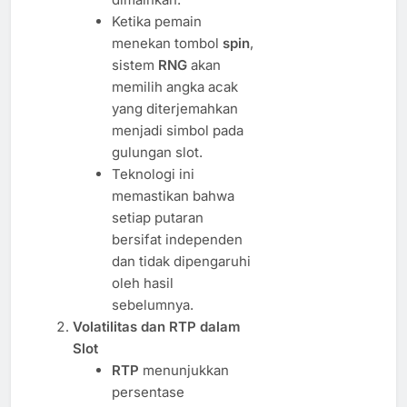
Ketika pemain
menekan tombol
spin
,
sistem
RNG
akan
memilih angka acak
yang diterjemahkan
menjadi simbol pada
gulungan slot.
Teknologi ini
memastikan bahwa
setiap putaran
bersifat independen
dan tidak dipengaruhi
oleh hasil
sebelumnya.
Volatilitas dan RTP dalam
Slot
RTP
menunjukkan
persentase