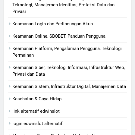
Teknologi, Manajemen Identitas, Proteksi Data dan
Privasi
Keamanan Login dan Perlindungan Akun
Keamanan Online, SBOBET, Panduan Pengguna
Keamanan Platform, Pengalaman Pengguna, Teknologi
Permainan
Keamanan Siber, Teknologi Informasi, Infrastruktur Web,
Privasi dan Data
Keamanan Sistem, Infrastruktur Digital, Manajemen Data
Kesehatan & Gaya Hidup
link alternatif edwinslot
login edwinslot alternatif