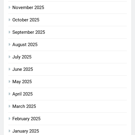
November 2025
October 2025
September 2025
August 2025
July 2025
June 2025
May 2025
April 2025
March 2025
February 2025
January 2025