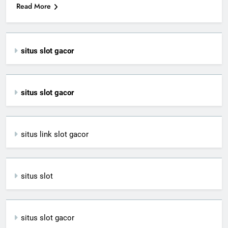
Read More
situs slot gacor
situs slot gacor
situs link slot gacor
situs slot
situs slot gacor