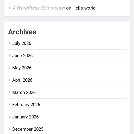
A WordPress Commenter
on
Hello world!
Archives
July 2026
June 2026
May 2026
April 2026
March 2026
February 2026
January 2026
December 2025