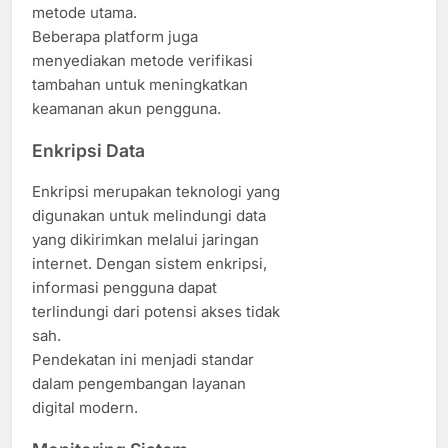
metode utama.
Beberapa platform juga
menyediakan metode verifikasi
tambahan untuk meningkatkan
keamanan akun pengguna.
Enkripsi Data
Enkripsi merupakan teknologi yang
digunakan untuk melindungi data
yang dikirimkan melalui jaringan
internet. Dengan sistem enkripsi,
informasi pengguna dapat
terlindungi dari potensi akses tidak
sah.
Pendekatan ini menjadi standar
dalam pengembangan layanan
digital modern.