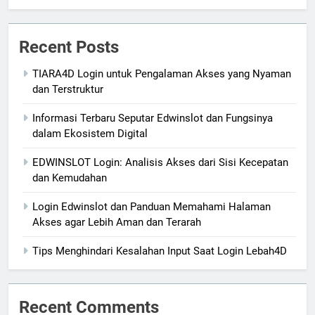
Recent Posts
TIARA4D Login untuk Pengalaman Akses yang Nyaman
dan Terstruktur
Informasi Terbaru Seputar Edwinslot dan Fungsinya
dalam Ekosistem Digital
EDWINSLOT Login: Analisis Akses dari Sisi Kecepatan
dan Kemudahan
Login Edwinslot dan Panduan Memahami Halaman
Akses agar Lebih Aman dan Terarah
Tips Menghindari Kesalahan Input Saat Login Lebah4D
Recent Comments