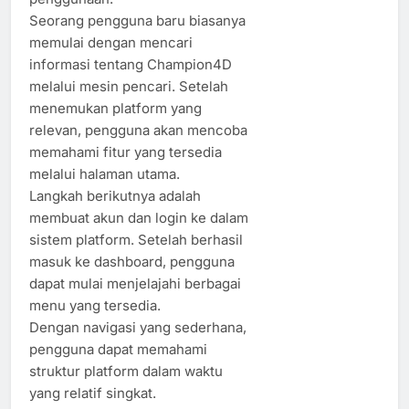
Seorang pengguna baru biasanya
memulai dengan mencari
informasi tentang Champion4D
melalui mesin pencari. Setelah
menemukan platform yang
relevan, pengguna akan mencoba
memahami fitur yang tersedia
melalui halaman utama.
Langkah berikutnya adalah
membuat akun dan login ke dalam
sistem platform. Setelah berhasil
masuk ke dashboard, pengguna
dapat mulai menjelajahi berbagai
menu yang tersedia.
Dengan navigasi yang sederhana,
pengguna dapat memahami
struktur platform dalam waktu
yang relatif singkat.