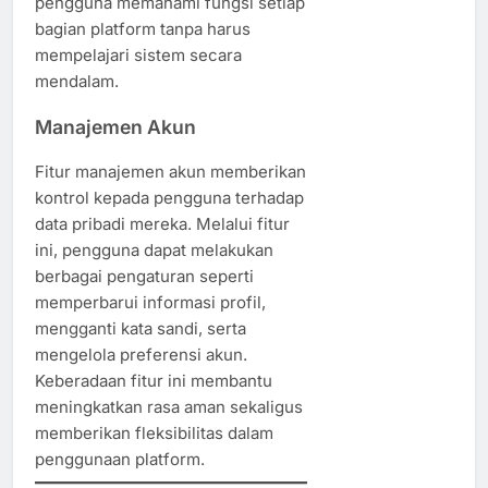
pengguna memahami fungsi setiap
bagian platform tanpa harus
mempelajari sistem secara
mendalam.
Manajemen Akun
Fitur manajemen akun memberikan
kontrol kepada pengguna terhadap
data pribadi mereka. Melalui fitur
ini, pengguna dapat melakukan
berbagai pengaturan seperti
memperbarui informasi profil,
mengganti kata sandi, serta
mengelola preferensi akun.
Keberadaan fitur ini membantu
meningkatkan rasa aman sekaligus
memberikan fleksibilitas dalam
penggunaan platform.