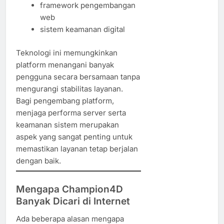
framework pengembangan
web
sistem keamanan digital
Teknologi ini memungkinkan
platform menangani banyak
pengguna secara bersamaan tanpa
mengurangi stabilitas layanan.
Bagi pengembang platform,
menjaga performa server serta
keamanan sistem merupakan
aspek yang sangat penting untuk
memastikan layanan tetap berjalan
dengan baik.
Mengapa Champion4D
Banyak Dicari di Internet
Ada beberapa alasan mengapa