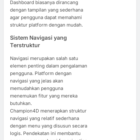
Dashboard biasanya dirancang
dengan tampilan yang sederhana
agar pengguna dapat memahami
struktur platform dengan mudah.
Sistem Navigasi yang
Terstruktur
Navigasi merupakan salah satu
elemen penting dalam pengalaman
pengguna. Platform dengan
navigasi yang jelas akan
memudahkan pengguna
menemukan fitur yang mereka
butuhkan.
Champion4D menerapkan struktur
navigasi yang relatif sederhana
dengan menu yang disusun secara
logis. Pendekatan ini membantu