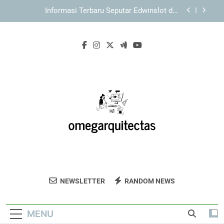
Skip
EDWINSLOT Login: Analisis Akses dari Sisi
to
Kecepatan dan Kemudahan
content
Login Edwinslot dan Panduan Memahami
Halaman Akses agar Lebih Aman dan Terarah
TIARA4D Login untuk Pengalaman Akses yang
Nyaman dan Terstruktur
Informasi Terbaru Seputar Edwinslot dan
Fungsinya dalam Ekosistem Digital
EDWINSLOT Login: Analisis Akses dari Sisi
Kecepatan dan Kemudahan
Login Edwinslot dan Panduan Memahami
Halaman Akses agar Lebih Aman dan Terarah
Omega
Ciptakan Hunian Impian Anda Dengan
NEWSLETTER
RANDOM NEWS
Arquitectas
Omega Arquitectas. Layanan Desain
Arsitektur Modern Yang Menyesuaikan
MENU
Dengan Kebutuhan Anda.