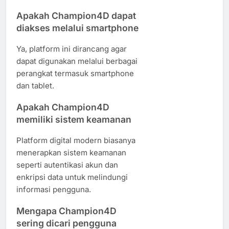
Apakah Champion4D dapat
diakses melalui smartphone
Ya, platform ini dirancang agar
dapat digunakan melalui berbagai
perangkat termasuk smartphone
dan tablet.
Apakah Champion4D
memiliki sistem keamanan
Platform digital modern biasanya
menerapkan sistem keamanan
seperti autentikasi akun dan
enkripsi data untuk melindungi
informasi pengguna.
Mengapa Champion4D
sering dicari pengguna