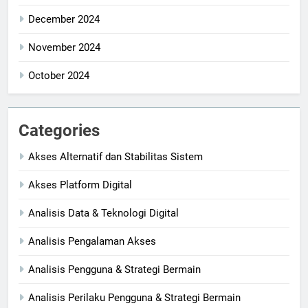
December 2024
November 2024
October 2024
Categories
Akses Alternatif dan Stabilitas Sistem
Akses Platform Digital
Analisis Data & Teknologi Digital
Analisis Pengalaman Akses
Analisis Pengguna & Strategi Bermain
Analisis Perilaku Pengguna & Strategi Bermain