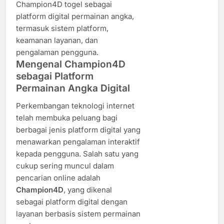
Champion4D togel sebagai
platform digital permainan angka,
termasuk sistem platform,
keamanan layanan, dan
pengalaman pengguna.
Mengenal Champion4D
sebagai Platform
Permainan Angka Digital
Perkembangan teknologi internet
telah membuka peluang bagi
berbagai jenis platform digital yang
menawarkan pengalaman interaktif
kepada pengguna. Salah satu yang
cukup sering muncul dalam
pencarian online adalah
Champion4D
, yang dikenal
sebagai platform digital dengan
layanan berbasis sistem permainan