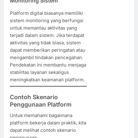
Monitoring Sistem
Platform digital biasanya memiliki
sistem monitoring yang berfungsi
untuk memantau aktivitas yang
terjadi dalam sistem. Jika terdapat
aktivitas yang tidak biasa, sistem
dapat memberikan peringatan atau
mengambil tindakan pencegahan.
Pendekatan ini membantu menjaga
stabilitas layanan sekaligus
meningkatkan keamanan platform.
Contoh Skenario
Penggunaan Platform
Untuk memahami bagaimana
platform bekerja dalam praktik, kita
dapat melihat contoh skenario
penggunaan.