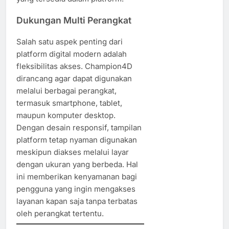
Dukungan Multi Perangkat
Salah satu aspek penting dari
platform digital modern adalah
fleksibilitas akses. Champion4D
dirancang agar dapat digunakan
melalui berbagai perangkat,
termasuk smartphone, tablet,
maupun komputer desktop.
Dengan desain responsif, tampilan
platform tetap nyaman digunakan
meskipun diakses melalui layar
dengan ukuran yang berbeda. Hal
ini memberikan kenyamanan bagi
pengguna yang ingin mengakses
layanan kapan saja tanpa terbatas
oleh perangkat tertentu.