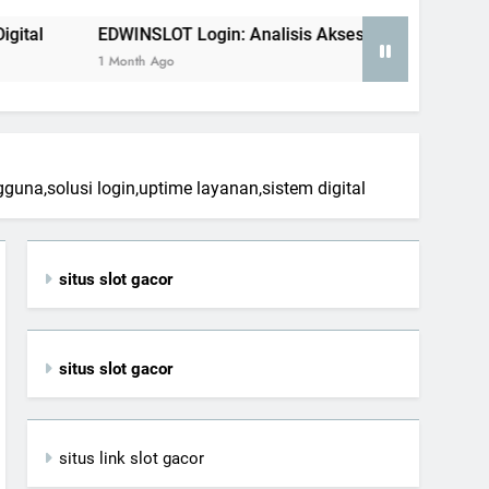
EDWINSLOT Login: Analisis Akses dari Sisi Kecepatan dan K
1 Month Ago
guna,solusi login,uptime layanan,sistem digital
situs slot gacor
situs slot gacor
situs link slot gacor