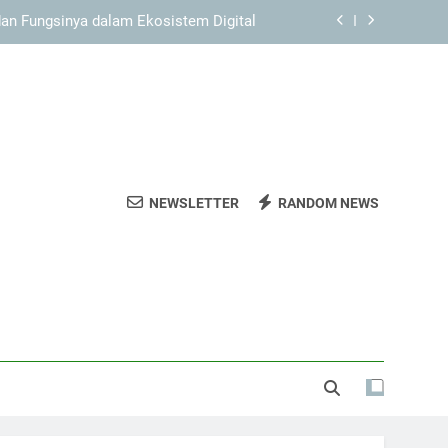
dan Fungsinya dalam Ekosistem Digital
es dari Sisi Kecepatan dan Kemudahan
n Akses agar Lebih Aman dan Terarah
n Akses yang Nyaman dan Terstruktur
dan Fungsinya dalam Ekosistem Digital
NEWSLETTER
RANDOM NEWS
es dari Sisi Kecepatan dan Kemudahan
n Akses agar Lebih Aman dan Terarah
ain Arsitektur Modern Yang Menyesuaikan Dengan Kebutuhan