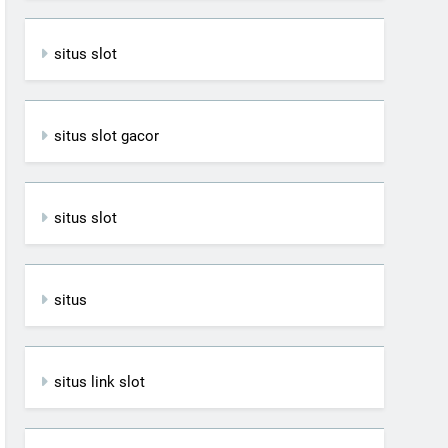
situs slot
situs slot gacor
situs slot
situs
situs link slot