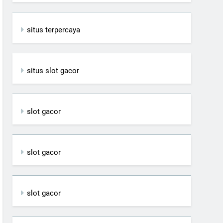
situs terpercaya
situs slot gacor
slot gacor
slot gacor
slot gacor