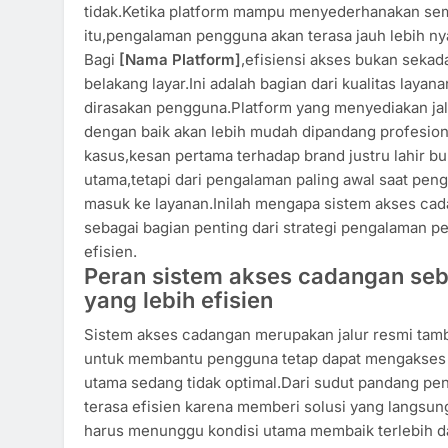
tidak.Ketika platform mampu menyederhanakan se
itu,pengalaman pengguna akan terasa jauh lebih n
Bagi
[Nama Platform]
,efisiensi akses bukan sekadar
belakang layar.Ini adalah bagian dari kualitas laya
dirasakan pengguna.Platform yang menyediakan jal
dengan baik akan lebih mudah dipandang profesio
kasus,kesan pertama terhadap brand justru lahir buk
utama,tetapi dari pengalaman paling awal saat pe
masuk ke layanan.Inilah mengapa sistem akses ca
sebagai bagian penting dari strategi pengalaman p
efisien.
Peran sistem akses cadangan seba
yang lebih efisien
Sistem akses cadangan merupakan jalur resmi tam
untuk membantu pengguna tetap dapat mengakses l
utama sedang tidak optimal.Dari sudut pandang pen
terasa efisien karena memberi solusi yang langsung
harus menunggu kondisi utama membaik terlebih d