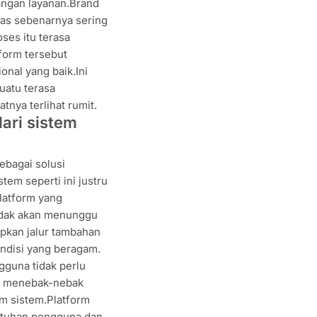
tangan layanan.Brand
litas sebenarnya sering
ses itu terasa
form tersebut
nal yang baik.Ini
uatu terasa
tnya terlihat rumit.
ari sistem
bagai solusi
tem seperti ini justru
latform yang
idak akan menunggu
pkan jalur tambahan
ondisi yang beragam.
gguna tidak perlu
uk menebak-nebak
m sistem.Platform
tuhan pengguna,dan