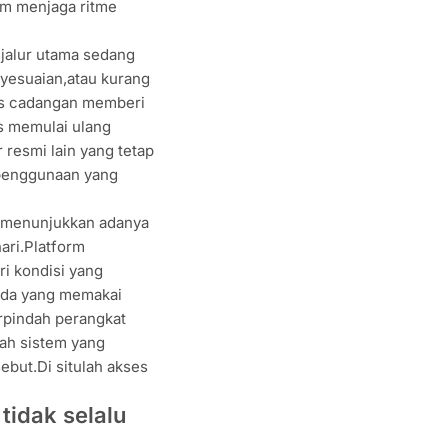
lam menjaga ritme
a jalur utama sedang
nyesuaian,atau kurang
ses cadangan memberi
us memulai ulang
 resmi lain yang tetap
 penggunaan yang
n menunjukkan adanya
ari.Platform
i kondisi yang
,ada yang memakai
rpindah perangkat
lah sistem yang
ebut.Di situlah akses
tidak selalu