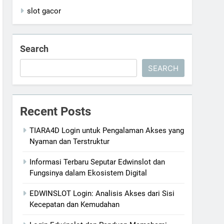
slot gacor
Search
SEARCH
Recent Posts
TIARA4D Login untuk Pengalaman Akses yang
Nyaman dan Terstruktur
Informasi Terbaru Seputar Edwinslot dan
Fungsinya dalam Ekosistem Digital
EDWINSLOT Login: Analisis Akses dari Sisi
Kecepatan dan Kemudahan