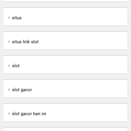
situs
situs link slot
slot
slot gacor
slot gacor hari ini