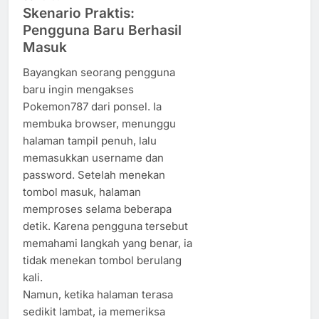
Skenario Praktis:
Pengguna Baru Berhasil
Masuk
Bayangkan seorang pengguna
baru ingin mengakses
Pokemon787 dari ponsel. Ia
membuka browser, menunggu
halaman tampil penuh, lalu
memasukkan username dan
password. Setelah menekan
tombol masuk, halaman
memproses selama beberapa
detik. Karena pengguna tersebut
memahami langkah yang benar, ia
tidak menekan tombol berulang
kali.
Namun, ketika halaman terasa
sedikit lambat, ia memeriksa