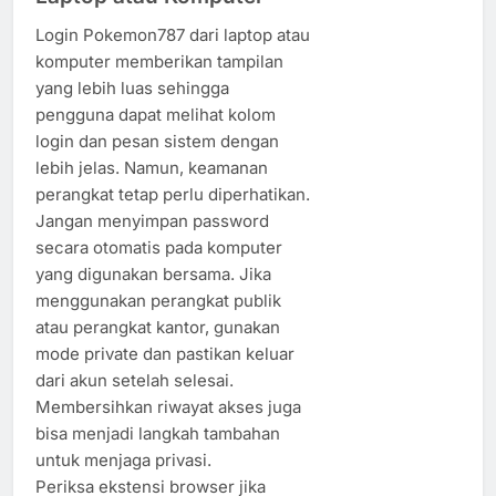
Login Pokemon787 dari laptop atau
komputer memberikan tampilan
yang lebih luas sehingga
pengguna dapat melihat kolom
login dan pesan sistem dengan
lebih jelas. Namun, keamanan
perangkat tetap perlu diperhatikan.
Jangan menyimpan password
secara otomatis pada komputer
yang digunakan bersama. Jika
menggunakan perangkat publik
atau perangkat kantor, gunakan
mode private dan pastikan keluar
dari akun setelah selesai.
Membersihkan riwayat akses juga
bisa menjadi langkah tambahan
untuk menjaga privasi.
Periksa ekstensi browser jika