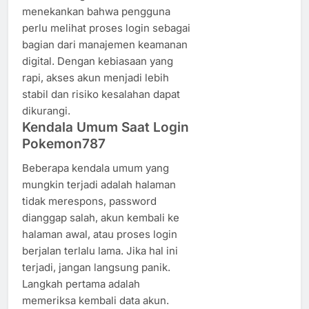
menekankan bahwa pengguna
perlu melihat proses login sebagai
bagian dari manajemen keamanan
digital. Dengan kebiasaan yang
rapi, akses akun menjadi lebih
stabil dan risiko kesalahan dapat
dikurangi.
Kendala Umum Saat Login
Pokemon787
Beberapa kendala umum yang
mungkin terjadi adalah halaman
tidak merespons, password
dianggap salah, akun kembali ke
halaman awal, atau proses login
berjalan terlalu lama. Jika hal ini
terjadi, jangan langsung panik.
Langkah pertama adalah
memeriksa kembali data akun.