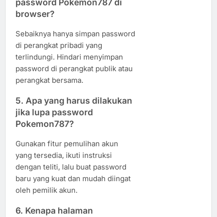
password Pokemon787 di
browser?
Sebaiknya hanya simpan password
di perangkat pribadi yang
terlindungi. Hindari menyimpan
password di perangkat publik atau
perangkat bersama.
5. Apa yang harus dilakukan
jika lupa password
Pokemon787?
Gunakan fitur pemulihan akun
yang tersedia, ikuti instruksi
dengan teliti, lalu buat password
baru yang kuat dan mudah diingat
oleh pemilik akun.
6. Kenapa halaman