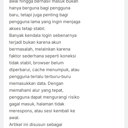
awal hingga berhasil masuk bukan
hanya berguna bagi pengguna
baru, tetapi juga penting bagi
pengguna lama yang ingin menjaga
akses tetap stabil.
Banyak kendala login sebenarnya
terjadi bukan karena akun
bermasalah, melainkan karena
faktor sederhana seperti koneksi
tidak stabil, browser belum
diperbarui, cache menumpuk, atau
pengguna terlalu terburu-buru
memasukkan data. Dengan
memahami alur yang tepat,
pengguna dapat mengurangi risiko
gagal masuk, halaman tidak
merespons, atau sesi kembali ke
awal.
Artikel ini disusun sebagai