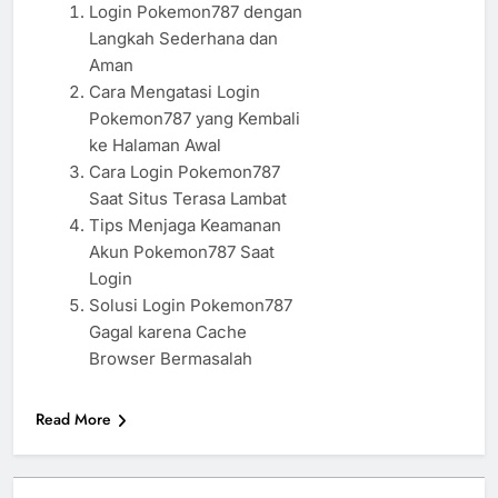
Login Pokemon787 dengan
Langkah Sederhana dan
Aman
Cara Mengatasi Login
Pokemon787 yang Kembali
ke Halaman Awal
Cara Login Pokemon787
Saat Situs Terasa Lambat
Tips Menjaga Keamanan
Akun Pokemon787 Saat
Login
Solusi Login Pokemon787
Gagal karena Cache
Browser Bermasalah
Read More