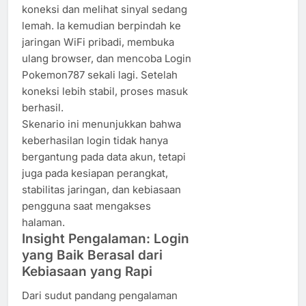
koneksi dan melihat sinyal sedang
lemah. Ia kemudian berpindah ke
jaringan WiFi pribadi, membuka
ulang browser, dan mencoba Login
Pokemon787 sekali lagi. Setelah
koneksi lebih stabil, proses masuk
berhasil.
Skenario ini menunjukkan bahwa
keberhasilan login tidak hanya
bergantung pada data akun, tetapi
juga pada kesiapan perangkat,
stabilitas jaringan, dan kebiasaan
pengguna saat mengakses
halaman.
Insight Pengalaman: Login
yang Baik Berasal dari
Kebiasaan yang Rapi
Dari sudut pandang pengalaman