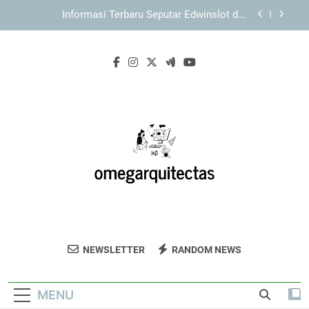
Skip
EDWINSLOT Login: Analisis Akses dari Sisi
to
Kecepatan dan Kemudahan
content
Login Edwinslot dan Panduan Memahami
Halaman Akses agar Lebih Aman dan Terarah
TIARA4D Login untuk Pengalaman Akses yang
Nyaman dan Terstruktur
Informasi Terbaru Seputar Edwinslot dan
Fungsinya dalam Ekosistem Digital
EDWINSLOT Login: Analisis Akses dari Sisi
Kecepatan dan Kemudahan
Login Edwinslot dan Panduan Memahami
Halaman Akses agar Lebih Aman dan Terarah
Omega
Ciptakan Hunian Impian Anda Dengan
NEWSLETTER
RANDOM NEWS
Arquitectas
Omega Arquitectas. Layanan Desain
Arsitektur Modern Yang Menyesuaikan
MENU
Dengan Kebutuhan Anda.