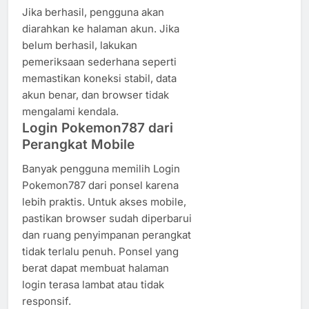
Jika berhasil, pengguna akan
diarahkan ke halaman akun. Jika
belum berhasil, lakukan
pemeriksaan sederhana seperti
memastikan koneksi stabil, data
akun benar, dan browser tidak
mengalami kendala.
Login Pokemon787 dari
Perangkat Mobile
Banyak pengguna memilih Login
Pokemon787 dari ponsel karena
lebih praktis. Untuk akses mobile,
pastikan browser sudah diperbarui
dan ruang penyimpanan perangkat
tidak terlalu penuh. Ponsel yang
berat dapat membuat halaman
login terasa lambat atau tidak
responsif.