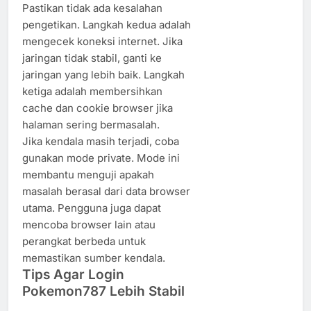
Pastikan tidak ada kesalahan
pengetikan. Langkah kedua adalah
mengecek koneksi internet. Jika
jaringan tidak stabil, ganti ke
jaringan yang lebih baik. Langkah
ketiga adalah membersihkan
cache dan cookie browser jika
halaman sering bermasalah.
Jika kendala masih terjadi, coba
gunakan mode private. Mode ini
membantu menguji apakah
masalah berasal dari data browser
utama. Pengguna juga dapat
mencoba browser lain atau
perangkat berbeda untuk
memastikan sumber kendala.
Tips Agar Login
Pokemon787 Lebih Stabil