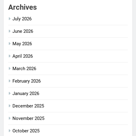
Archives
July 2026
June 2026
May 2026
April 2026
March 2026
February 2026
January 2026
December 2025
November 2025
October 2025