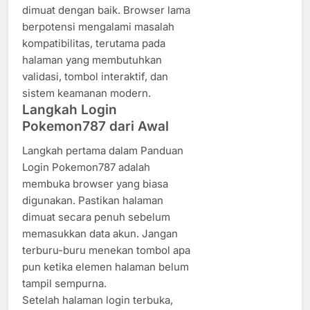
dimuat dengan baik. Browser lama
berpotensi mengalami masalah
kompatibilitas, terutama pada
halaman yang membutuhkan
validasi, tombol interaktif, dan
sistem keamanan modern.
Langkah Login
Pokemon787 dari Awal
Langkah pertama dalam Panduan
Login Pokemon787 adalah
membuka browser yang biasa
digunakan. Pastikan halaman
dimuat secara penuh sebelum
memasukkan data akun. Jangan
terburu-buru menekan tombol apa
pun ketika elemen halaman belum
tampil sempurna.
Setelah halaman login terbuka,