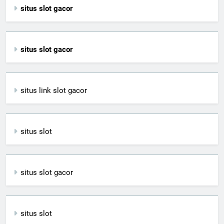
situs slot gacor
situs slot gacor
situs link slot gacor
situs slot
situs slot gacor
situs slot