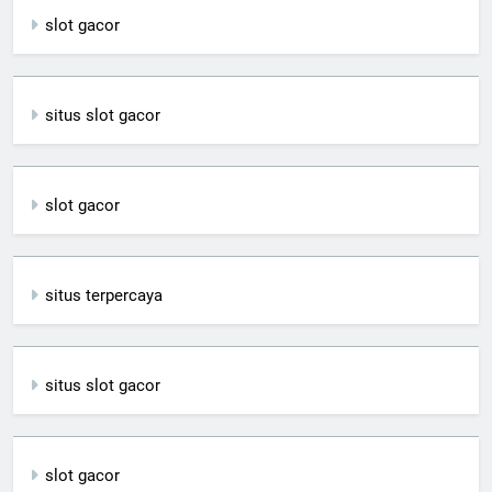
slot gacor
situs slot gacor
slot gacor
situs terpercaya
situs slot gacor
slot gacor