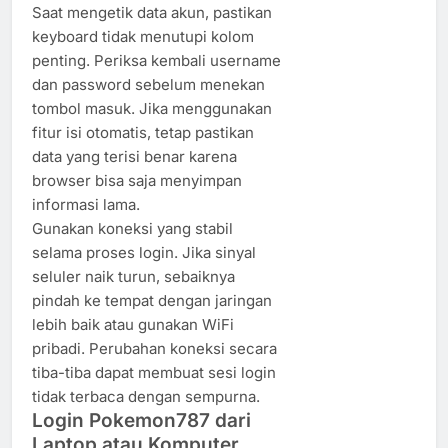
Saat mengetik data akun, pastikan
keyboard tidak menutupi kolom
penting. Periksa kembali username
dan password sebelum menekan
tombol masuk. Jika menggunakan
fitur isi otomatis, tetap pastikan
data yang terisi benar karena
browser bisa saja menyimpan
informasi lama.
Gunakan koneksi yang stabil
selama proses login. Jika sinyal
seluler naik turun, sebaiknya
pindah ke tempat dengan jaringan
lebih baik atau gunakan WiFi
pribadi. Perubahan koneksi secara
tiba-tiba dapat membuat sesi login
tidak terbaca dengan sempurna.
Login Pokemon787 dari
Laptop atau Komputer