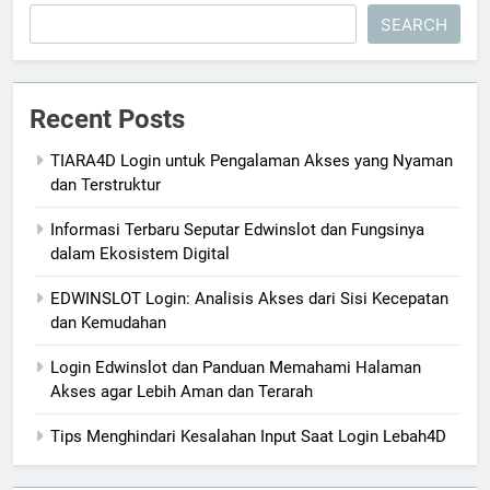
SEARCH
Recent Posts
TIARA4D Login untuk Pengalaman Akses yang Nyaman
dan Terstruktur
Informasi Terbaru Seputar Edwinslot dan Fungsinya
dalam Ekosistem Digital
EDWINSLOT Login: Analisis Akses dari Sisi Kecepatan
dan Kemudahan
Login Edwinslot dan Panduan Memahami Halaman
Akses agar Lebih Aman dan Terarah
Tips Menghindari Kesalahan Input Saat Login Lebah4D