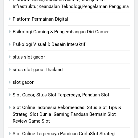
Infrastruktur,Keandalan Teknologi,Pengalaman Pengguna
Platform Permainan Digital
Psikologi Gaming & Pengembangan Diri Gamer
Psikologi Visual & Desain Interaktif
situs slot gacor
situs slot gacor thailand
slot gacor
Slot Gacor, Situs Slot Terpercaya, Panduan Slot
Slot Online Indonesia Rekomendasi Situs Slot Tips &
Strategi Slot Dunia iGaming Panduan Bermain Slot
Review Game Slot
Slot Online Terpercaya Panduan CorlaSlot Strategi