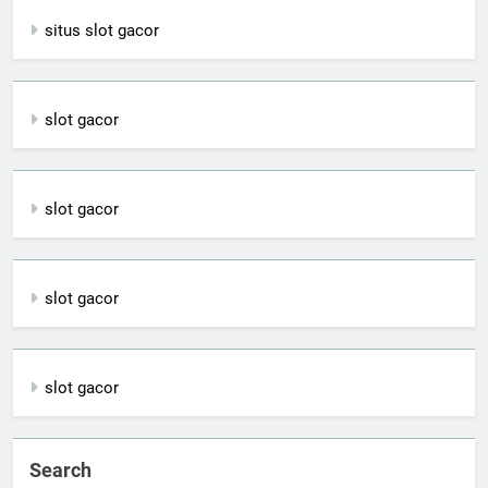
situs slot gacor
slot gacor
slot gacor
slot gacor
slot gacor
Search