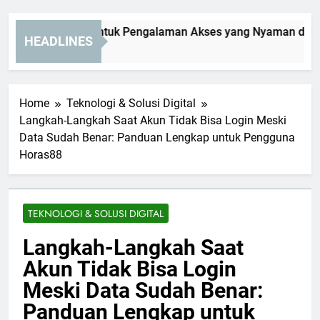
ARA4D Login untuk Pengalaman Akses yang Nyaman dan Ters
HEADLINES
Weeks Ago
Home
Teknologi & Solusi Digital
Langkah-Langkah Saat Akun Tidak Bisa Login Meski
Data Sudah Benar: Panduan Lengkap untuk Pengguna
Horas88
TEKNOLOGI & SOLUSI DIGITAL
Langkah-Langkah Saat
Akun Tidak Bisa Login
Meski Data Sudah Benar:
Panduan Lengkap untuk