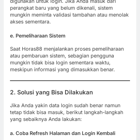
digunakan untuk login. Jika Anda masuk dari
perangkat baru yang belum dikenali, sistem
mungkin meminta validasi tambahan atau menolak
akses sementara.
e.
Pemeliharaan Sistem
Saat Horas88 menjalankan proses pemeliharaan
atau pembaruan sistem, sebagian pengguna
mungkin tidak bisa login sementara waktu,
meskipun informasi yang dimasukkan benar.
2.
Solusi yang Bisa Dilakukan
Jika Anda yakin data login sudah benar namun
tetap tidak bisa masuk, berikut langkah-langkah
yang sebaiknya Anda lakukan:
a.
Coba Refresh Halaman dan Login Kembali