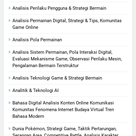
Analisis Perilaku Pengguna & Strategi Bermain
Analisis Permainan Digital, Strategi & Tips, Komunitas
Game Online
Analisis Pola Permainan
Analisis Sistem Permainan, Pola Interaksi Digital,
Evaluasi Mekanisme Game, Observasi Perilaku Mesin,
Pengalaman Bermain Terstruktur
Analisis Teknologi Game & Strategi Bermain
Analitik & Teknologi AI
Bahasa Digital Analisis Konten Online Komunikasi
Komunitas Fenomena Internet Budaya Virtual Tren
Bahasa Modern
Dunia Pokémon, Strategi Game, Taktik Pertarungan,
Serangan Area, Competitive Battle, Analisis Karakter,