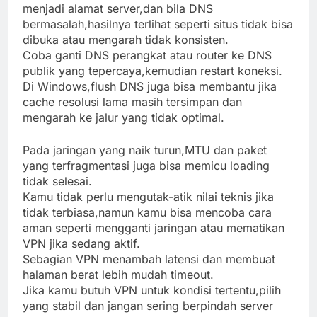
menjadi alamat server,dan bila DNS
bermasalah,hasilnya terlihat seperti situs tidak bisa
dibuka atau mengarah tidak konsisten.
Coba ganti DNS perangkat atau router ke DNS
publik yang tepercaya,kemudian restart koneksi.
Di Windows,flush DNS juga bisa membantu jika
cache resolusi lama masih tersimpan dan
mengarah ke jalur yang tidak optimal.
Pada jaringan yang naik turun,MTU dan paket
yang terfragmentasi juga bisa memicu loading
tidak selesai.
Kamu tidak perlu mengutak-atik nilai teknis jika
tidak terbiasa,namun kamu bisa mencoba cara
aman seperti mengganti jaringan atau mematikan
VPN jika sedang aktif.
Sebagian VPN menambah latensi dan membuat
halaman berat lebih mudah timeout.
Jika kamu butuh VPN untuk kondisi tertentu,pilih
yang stabil dan jangan sering berpindah server