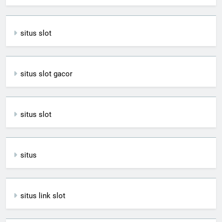
situs slot
situs slot gacor
situs slot
situs
situs link slot