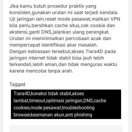
Jika kamu butuh prosedur praktis yang
konsisten,gunakan urutan ini saat terjadi kendala.
Uji jaringan lain,reset mode pesawat,matikan VPN
bila perlu,bersihkan cache situs,cek cookie dan
ekstensi,ganti DNS,jalankan ulang perangkat.
Urutan ini meminimalkan percobaan acak dan
mempercepat identifikasi akar masalah.
Dengan kebiasaan tersebut,akses Tiara4D pada
jaringan internet tidak stabil bisa jauh lebih
terkendali,lebih aman,dan tidak menguras waktu
karena mencoba tanpa arah.
Tagged:
Tiara4D,koneksi tidak stabil,akses
lambat,timeout,optimasi jaringan,DNS,cache
cookies,mode pesawat,troubleshooting
browser,keamanan akun,anti phishing