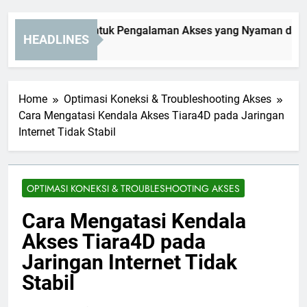
ARA4D Login untuk Pengalaman Akses yang Nyaman dan Ters
HEADLINES
Weeks Ago
Home
Optimasi Koneksi & Troubleshooting Akses
Cara Mengatasi Kendala Akses Tiara4D pada Jaringan
Internet Tidak Stabil
OPTIMASI KONEKSI & TROUBLESHOOTING AKSES
Cara Mengatasi Kendala
Akses Tiara4D pada
Jaringan Internet Tidak
Stabil