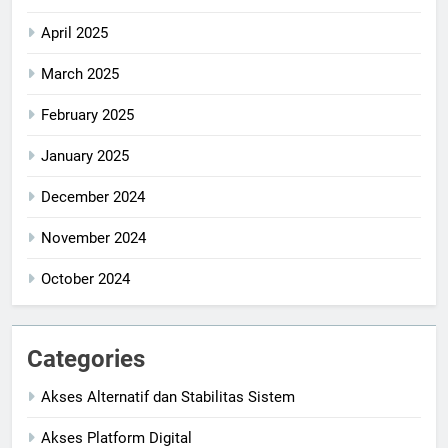
April 2025
March 2025
February 2025
January 2025
December 2024
November 2024
October 2024
Categories
Akses Alternatif dan Stabilitas Sistem
Akses Platform Digital