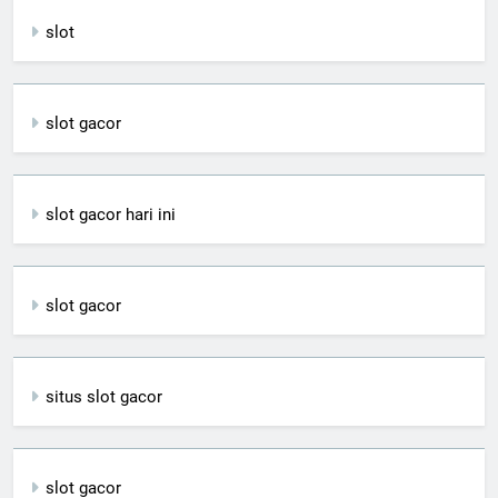
slot
slot gacor
slot gacor hari ini
slot gacor
situs slot gacor
slot gacor