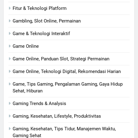
Fitur & Teknologi Platform
Gambling, Slot Online, Permainan
Game & Teknologi Interaktif
Game Online
Game Online, Panduan Slot, Strategi Permainan
Game Online, Teknologi Digital, Rekomendasi Harian
Game, Tips Gaming, Pengalaman Gaming, Gaya Hidup
Sehat, Hiburan
Gaming Trends & Analysis
Gaming, Kesehatan, Lifestyle, Produktivitas
Gaming, Kesehatan, Tips Tidur, Manajemen Waktu,
Gaming Sehat