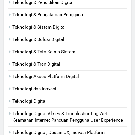
Teknologi & Pendidikan Digital
Teknologi & Pengalaman Pengguna
Teknologi & Sistem Digital
Teknologi & Solusi Digital
Teknologi & Tata Kelola Sistem
Teknologi & Tren Digital
Teknologi Akses Platform Digital
Teknologi dan Inovasi
Teknologi Digital
Teknologi Digital Akses & Troubleshooting Web
Keamanan Internet Panduan Pengguna User Experience
Teknologi Digital, Desain UX, Inovasi Platform