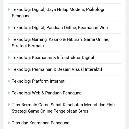
Teknologi Digital, Gaya Hidup Modern, Psikologi
Pengguna
Teknologi Digital, Panduan Online, Keamanan Web
Teknologi Gaming, Kasino & Hiburan, Game Online,
Strategi Bermain,
Teknologi Keamanan & Infrastruktur Digital
Teknologi Permainan & Desain Visual Interaktif
Teknologi Platform Internet
Teknologi Web & Panduan Pengguna
Tips Bermain Game Sehat Kesehatan Mental dan Fisik
Strategi Game Online Pengelolaan Stres
Tips dan Keamanan Pengguna