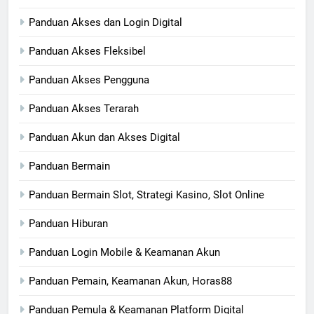
Panduan Akses dan Login Digital
Panduan Akses Fleksibel
Panduan Akses Pengguna
Panduan Akses Terarah
Panduan Akun dan Akses Digital
Panduan Bermain
Panduan Bermain Slot, Strategi Kasino, Slot Online
Panduan Hiburan
Panduan Login Mobile & Keamanan Akun
Panduan Pemain, Keamanan Akun, Horas88
Panduan Pemula & Keamanan Platform Digital