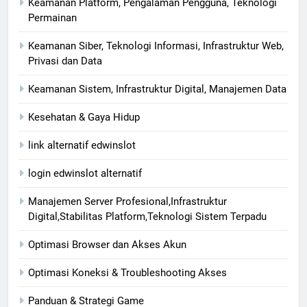
Keamanan Platform, Pengalaman Pengguna, Teknologi
Permainan
Keamanan Siber, Teknologi Informasi, Infrastruktur Web,
Privasi dan Data
Keamanan Sistem, Infrastruktur Digital, Manajemen Data
Kesehatan & Gaya Hidup
link alternatif edwinslot
login edwinslot alternatif
Manajemen Server Profesional,Infrastruktur
Digital,Stabilitas Platform,Teknologi Sistem Terpadu
Optimasi Browser dan Akses Akun
Optimasi Koneksi & Troubleshooting Akses
Panduan & Strategi Game