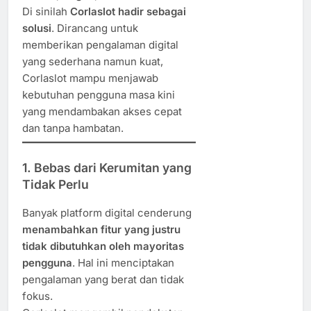
Di sinilah
Corlaslot hadir sebagai
solusi
. Dirancang untuk
memberikan pengalaman digital
yang sederhana namun kuat,
Corlaslot mampu menjawab
kebutuhan pengguna masa kini
yang mendambakan akses cepat
dan tanpa hambatan.
1. Bebas dari Kerumitan yang
Tidak Perlu
Banyak platform digital cenderung
menambahkan fitur yang justru
tidak dibutuhkan oleh mayoritas
pengguna
. Hal ini menciptakan
pengalaman yang berat dan tidak
fokus.