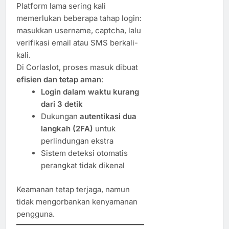
Platform lama sering kali
memerlukan beberapa tahap login:
masukkan username, captcha, lalu
verifikasi email atau SMS berkali-
kali.
Di Corlaslot, proses masuk dibuat
efisien dan tetap aman
:
Login dalam waktu kurang
dari 3 detik
Dukungan
autentikasi dua
langkah (2FA)
untuk
perlindungan ekstra
Sistem deteksi otomatis
perangkat tidak dikenal
Keamanan tetap terjaga, namun
tidak mengorbankan kenyamanan
pengguna.