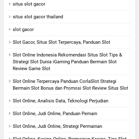
situs slot gacor
situs slot gacor thailand
slot gacor
Slot Gacor, Situs Slot Terpercaya, Panduan Slot
Slot Online Indonesia Rekomendasi Situs Slot Tips &
Strategi Slot Dunia iGaming Panduan Bermain Slot
Review Game Slot
Slot Online Terpercaya Panduan CorlaSlot Strategi
Bermain Slot Bonus dan Promosi Slot Review Situs Slot
Slot Online, Analisis Data, Teknologi Perjudian
Slot Online, Judi Online, Panduan Pemain
Slot Online, Judi Online, Strategi Permainan