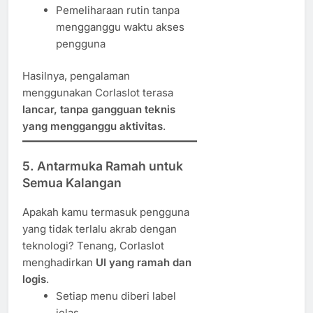
Pemeliharaan rutin tanpa
mengganggu waktu akses
pengguna
Hasilnya, pengalaman
menggunakan Corlaslot terasa
lancar, tanpa gangguan teknis
yang mengganggu aktivitas
.
5. Antarmuka Ramah untuk
Semua Kalangan
Apakah kamu termasuk pengguna
yang tidak terlalu akrab dengan
teknologi? Tenang, Corlaslot
menghadirkan
UI yang ramah dan
logis
.
Setiap menu diberi label
jelas