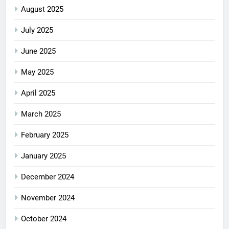
August 2025
July 2025
June 2025
May 2025
April 2025
March 2025
February 2025
January 2025
December 2024
November 2024
October 2024