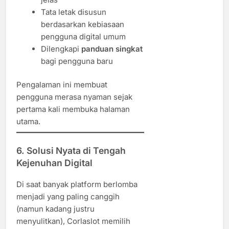
Tata letak disusun
berdasarkan kebiasaan
pengguna digital umum
Dilengkapi
panduan singkat
bagi pengguna baru
Pengalaman ini membuat
pengguna merasa nyaman sejak
pertama kali membuka halaman
utama.
6. Solusi Nyata di Tengah
Kejenuhan Digital
Di saat banyak platform berlomba
menjadi yang paling canggih
(namun kadang justru
menyulitkan), Corlaslot memilih