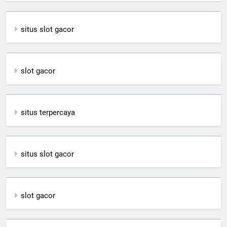
situs slot gacor
slot gacor
situs terpercaya
situs slot gacor
slot gacor