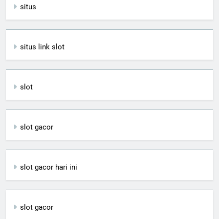
situs
situs link slot
slot
slot gacor
slot gacor hari ini
slot gacor