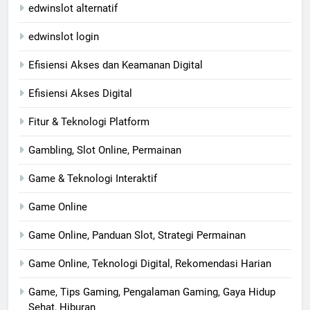
edwinslot alternatif
edwinslot login
Efisiensi Akses dan Keamanan Digital
Efisiensi Akses Digital
Fitur & Teknologi Platform
Gambling, Slot Online, Permainan
Game & Teknologi Interaktif
Game Online
Game Online, Panduan Slot, Strategi Permainan
Game Online, Teknologi Digital, Rekomendasi Harian
Game, Tips Gaming, Pengalaman Gaming, Gaya Hidup
Sehat, Hiburan