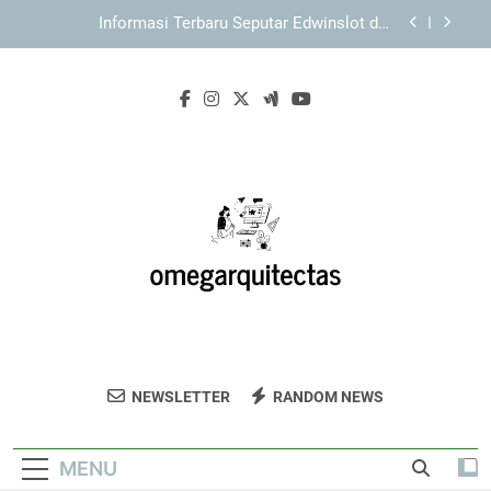
Skip
EDWINSLOT Login: Analisis Akses dari Sisi
to
Kecepatan dan Kemudahan
content
Login Edwinslot dan Panduan Memahami
Halaman Akses agar Lebih Aman dan Terarah
TIARA4D Login untuk Pengalaman Akses yang
Nyaman dan Terstruktur
Informasi Terbaru Seputar Edwinslot dan
Fungsinya dalam Ekosistem Digital
EDWINSLOT Login: Analisis Akses dari Sisi
Kecepatan dan Kemudahan
Login Edwinslot dan Panduan Memahami
Halaman Akses agar Lebih Aman dan Terarah
Omega
Ciptakan Hunian Impian Anda Dengan
NEWSLETTER
RANDOM NEWS
Arquitectas
Omega Arquitectas. Layanan Desain
Arsitektur Modern Yang Menyesuaikan
MENU
Dengan Kebutuhan Anda.