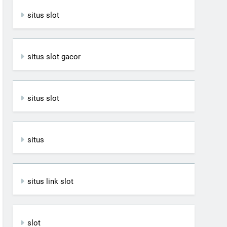
situs slot
situs slot gacor
situs slot
situs
situs link slot
slot