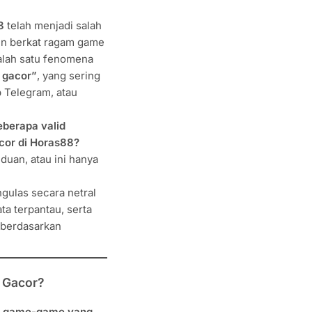
8
telah menjadi salah
in berkat ragam game
Salah satu fenomena
t gacor”
, yang sering
p Telegram, atau
eberapa valid
cor di Horas88?
uan, atau ini hanya
ngulas secara netral
a terpantau, serta
 berdasarkan
 Gacor?
i
game-game yang