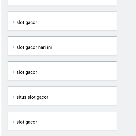
slot gacor
slot gacor hari ini
slot gacor
situs slot gacor
slot gacor