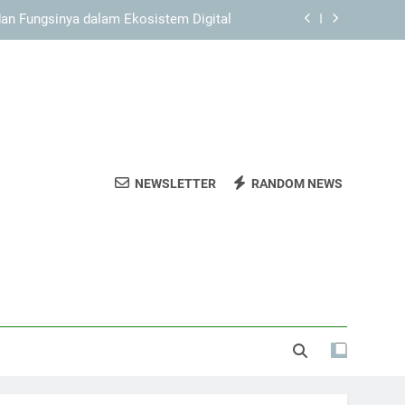
dan Fungsinya dalam Ekosistem Digital
es dari Sisi Kecepatan dan Kemudahan
n Akses agar Lebih Aman dan Terarah
n Akses yang Nyaman dan Terstruktur
dan Fungsinya dalam Ekosistem Digital
NEWSLETTER
RANDOM NEWS
es dari Sisi Kecepatan dan Kemudahan
n Akses agar Lebih Aman dan Terarah
ain Arsitektur Modern Yang Menyesuaikan Dengan Kebutuhan