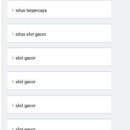
situs terpercaya
situs slot gacor
slot gacor
slot gacor
slot gacor
slot gacor