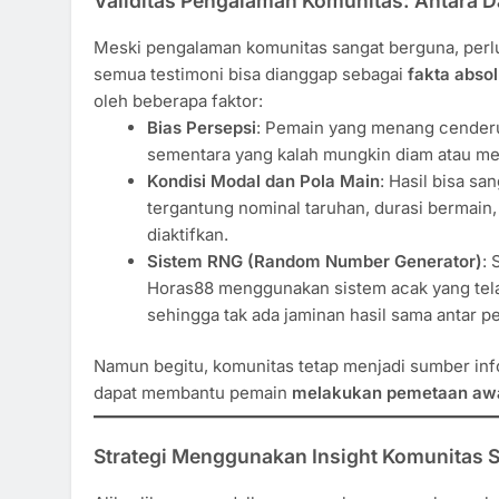
Validitas Pengalaman Komunitas: Antara D
Meski pengalaman komunitas sangat berguna, perlu
semua testimoni bisa dianggap sebagai
fakta absol
oleh beberapa faktor:
Bias Persepsi
: Pemain yang menang cenderu
sementara yang kalah mungkin diam atau me
Kondisi Modal dan Pola Main
: Hasil bisa sa
tergantung nominal taruhan, durasi bermain, 
diaktifkan.
Sistem RNG (Random Number Generator)
: 
Horas88 menggunakan sistem acak yang telah
sehingga tak ada jaminan hasil sama antar p
Namun begitu, komunitas tetap menjadi sumber inf
dapat membantu pemain
melakukan pemetaan aw
Strategi Menggunakan Insight Komunitas S