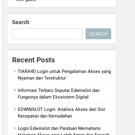
Search
SEARCH
Recent Posts
TIARA4D Login untuk Pengalaman Akses yang
Nyaman dan Terstruktur
Informasi Terbaru Seputar Edwinslot dan
Fungsinya dalam Ekosistem Digital
EDWINSLOT Login: Analisis Akses dari Sisi
Kecepatan dan Kemudahan
Login Edwinslot dan Panduan Memahami