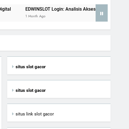
EDWINSLOT Login: Analisis Akses dari Sisi Kecepatan dan K
1 Month Ago
situs slot gacor
situs slot gacor
situs link slot gacor