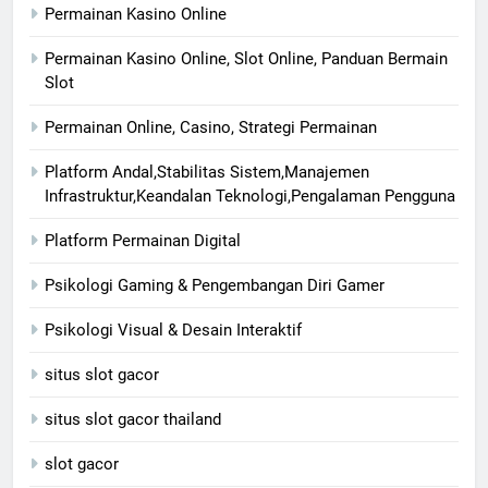
Permainan Kasino Online
Permainan Kasino Online, Slot Online, Panduan Bermain
Slot
Permainan Online, Casino, Strategi Permainan
Platform Andal,Stabilitas Sistem,Manajemen
Infrastruktur,Keandalan Teknologi,Pengalaman Pengguna
Platform Permainan Digital
Psikologi Gaming & Pengembangan Diri Gamer
Psikologi Visual & Desain Interaktif
situs slot gacor
situs slot gacor thailand
slot gacor