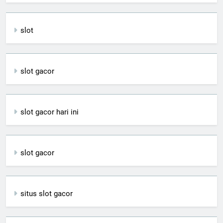
slot
slot gacor
slot gacor hari ini
slot gacor
situs slot gacor