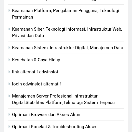
Keamanan Platform, Pengalaman Pengguna, Teknologi
Permainan
Keamanan Siber, Teknologi Informasi, Infrastruktur Web,
Privasi dan Data
Keamanan Sistem, Infrastruktur Digital, Manajemen Data
Kesehatan & Gaya Hidup
link alternatif edwinslot
login edwinslot alternatif
Manajemen Server Profesional,Infrastruktur
Digital,Stabilitas Platform,Teknologi Sistem Terpadu
Optimasi Browser dan Akses Akun
Optimasi Koneksi & Troubleshooting Akses