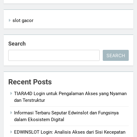
slot gacor
Search
SEARCH
Recent Posts
TIARA4D Login untuk Pengalaman Akses yang Nyaman
dan Terstruktur
Informasi Terbaru Seputar Edwinslot dan Fungsinya
dalam Ekosistem Digital
EDWINSLOT Login: Analisis Akses dari Sisi Kecepatan