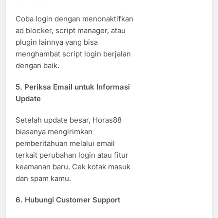
Coba login dengan menonaktifkan
ad blocker, script manager, atau
plugin lainnya yang bisa
menghambat script login berjalan
dengan baik.
5.
Periksa Email untuk Informasi
Update
Setelah update besar, Horas88
biasanya mengirimkan
pemberitahuan melalui email
terkait perubahan login atau fitur
keamanan baru. Cek kotak masuk
dan spam kamu.
6.
Hubungi Customer Support