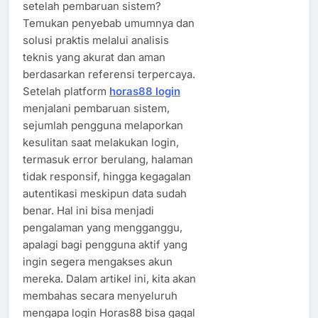
setelah pembaruan sistem?
Temukan penyebab umumnya dan
solusi praktis melalui analisis
teknis yang akurat dan aman
berdasarkan referensi terpercaya.
Setelah platform
horas88 login
menjalani pembaruan sistem,
sejumlah pengguna melaporkan
kesulitan saat melakukan login,
termasuk error berulang, halaman
tidak responsif, hingga kegagalan
autentikasi meskipun data sudah
benar. Hal ini bisa menjadi
pengalaman yang mengganggu,
apalagi bagi pengguna aktif yang
ingin segera mengakses akun
mereka. Dalam artikel ini, kita akan
membahas secara menyeluruh
mengapa login Horas88 bisa gagal