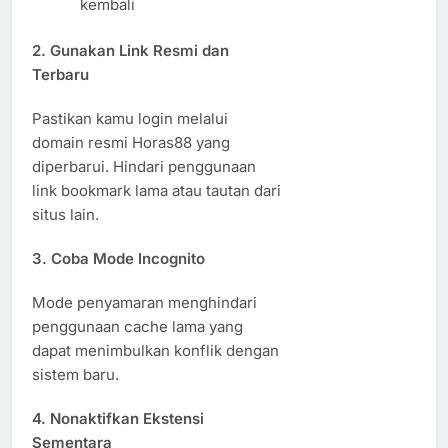
kembali
2.
Gunakan Link Resmi dan
Terbaru
Pastikan kamu login melalui
domain resmi Horas88 yang
diperbarui. Hindari penggunaan
link bookmark lama atau tautan dari
situs lain.
3.
Coba Mode Incognito
Mode penyamaran menghindari
penggunaan cache lama yang
dapat menimbulkan konflik dengan
sistem baru.
4.
Nonaktifkan Ekstensi
Sementara