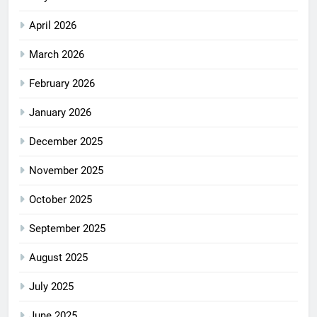
April 2026
March 2026
February 2026
January 2026
December 2025
November 2025
October 2025
September 2025
August 2025
July 2025
June 2025