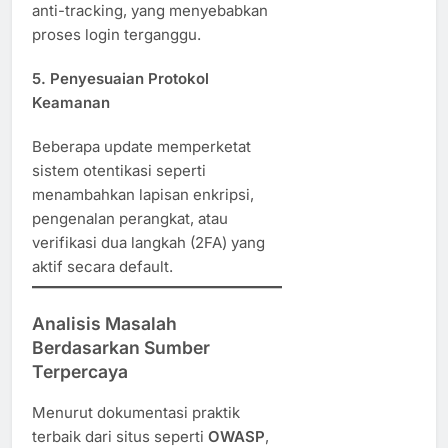
anti-tracking, yang menyebabkan
proses login terganggu.
5.
Penyesuaian Protokol
Keamanan
Beberapa update memperketat
sistem otentikasi seperti
menambahkan lapisan enkripsi,
pengenalan perangkat, atau
verifikasi dua langkah (2FA) yang
aktif secara default.
Analisis Masalah
Berdasarkan Sumber
Terpercaya
Menurut dokumentasi praktik
terbaik dari situs seperti
OWASP
,