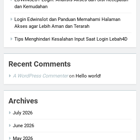
dan Kemudahan
Login Edwinslot dan Panduan Memahami Halaman
Akses agar Lebih Aman dan Terarah
Tips Menghindari Kesalahan Input Saat Login Lebah4D
Recent Comments
A WordPress Commenter
on
Hello world!
Archives
July 2026
June 2026
May 2026