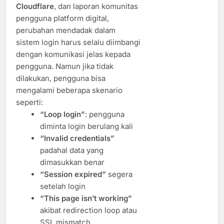
Cloudflare
, dan laporan komunitas
pengguna platform digital,
perubahan mendadak dalam
sistem login harus selalu diimbangi
dengan komunikasi jelas kepada
pengguna. Namun jika tidak
dilakukan, pengguna bisa
mengalami beberapa skenario
seperti:
“Loop login”
: pengguna
diminta login berulang kali
“Invalid credentials”
padahal data yang
dimasukkan benar
“Session expired”
segera
setelah login
“This page isn’t working”
akibat redirection loop atau
SSL mismatch