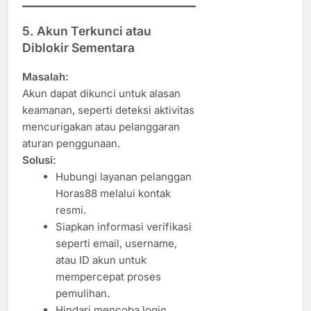
5. Akun Terkunci atau
Diblokir Sementara
Masalah:
Akun dapat dikunci untuk alasan
keamanan, seperti deteksi aktivitas
mencurigakan atau pelanggaran
aturan penggunaan.
Solusi:
Hubungi layanan pelanggan
Horas88 melalui kontak
resmi.
Siapkan informasi verifikasi
seperti email, username,
atau ID akun untuk
mempercepat proses
pemulihan.
Hindari mencoba login