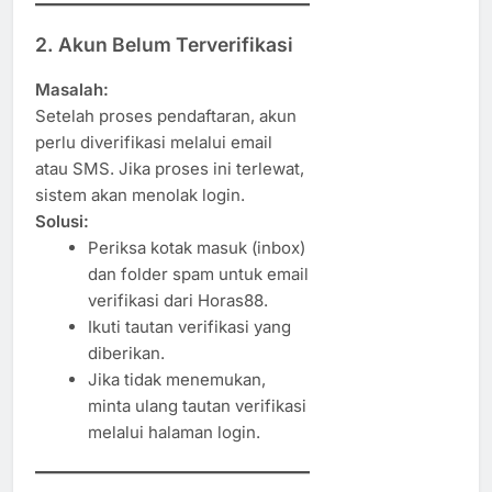
2. Akun Belum Terverifikasi
Masalah:
Setelah proses pendaftaran, akun
perlu diverifikasi melalui email
atau SMS. Jika proses ini terlewat,
sistem akan menolak login.
Solusi:
Periksa kotak masuk (inbox)
dan folder spam untuk email
verifikasi dari Horas88.
Ikuti tautan verifikasi yang
diberikan.
Jika tidak menemukan,
minta ulang tautan verifikasi
melalui halaman login.