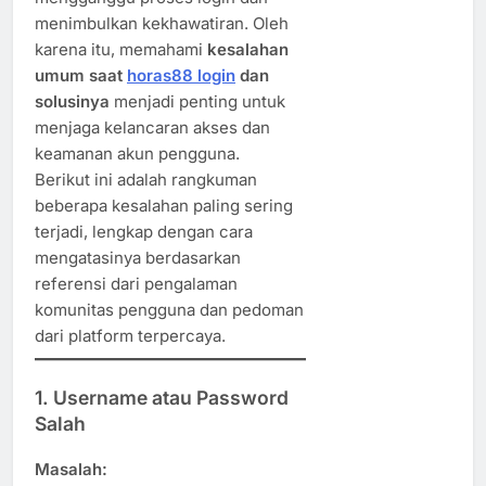
menimbulkan kekhawatiran. Oleh
karena itu, memahami
kesalahan
umum saat
horas88 login
dan
solusinya
menjadi penting untuk
menjaga kelancaran akses dan
keamanan akun pengguna.
Berikut ini adalah rangkuman
beberapa kesalahan paling sering
terjadi, lengkap dengan cara
mengatasinya berdasarkan
referensi dari pengalaman
komunitas pengguna dan pedoman
dari platform terpercaya.
1. Username atau Password
Salah
Masalah: