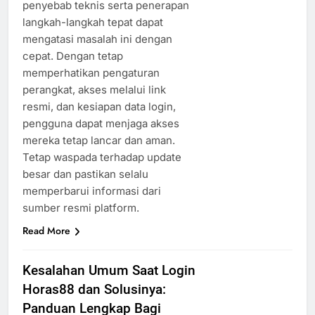
penyebab teknis serta penerapan
langkah-langkah tepat dapat
mengatasi masalah ini dengan
cepat. Dengan tetap
memperhatikan pengaturan
perangkat, akses melalui link
resmi, dan kesiapan data login,
pengguna dapat menjaga akses
mereka tetap lancar dan aman.
Tetap waspada terhadap update
besar dan pastikan selalu
memperbarui informasi dari
sumber resmi platform.
Read More
Kesalahan Umum Saat Login
Horas88 dan Solusinya:
Panduan Lengkap Bagi