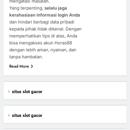
mengatasi masalah.
Yang terpenting,
selalu jaga
kerahasiaan informasi login Anda
dan hindari berbagi data pribadi
kepada pihak tidak dikenal. Dengan
memperhatikan tips di atas, Anda
bisa mengakses akun Horas88
dengan lebih aman, nyaman, dan
tanpa hambatan.
Read More
situs slot gacor
situs slot gacor