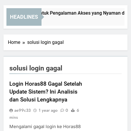
ARA4D Login untuk Pengalaman Akses yang Nyaman dan Ters
HEADLINES
Weeks Ago
Home
solusi login gagal
solusi login gagal
Login Horas88 Gagal Setelah
Update Sistem? Ini Analisis
dan Solusi Lengkapnya
ae99c33
1 year ago
0
6
mins
Mengalami gagal login ke Horas88