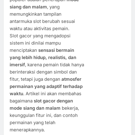
siang dan malam
, yang
memungkinkan tampilan
antarmuka slot berubah sesuai
waktu atau aktivitas pemain.
Slot gacor yang mengadopsi
sistem ini dinilai mampu
menciptakan
sensasi bermain
yang lebih hidup, realistis, dan
imersif
, karena pemain tidak hanya
berinteraksi dengan simbol dan
fitur, tetapi juga dengan
atmosfer
permainan yang adaptif terhadap
waktu
. Artikel ini akan membahas
bagaimana
slot gacor dengan
mode siang dan malam
bekerja,
keunggulan fitur ini, dan contoh
permainan yang telah
menerapkannya.