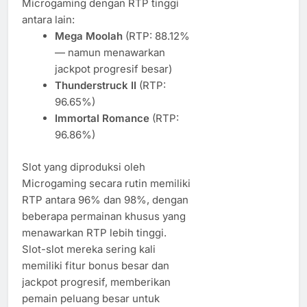
Microgaming dengan RTP tinggi
antara lain:
Mega Moolah
(RTP: 88.12%
— namun menawarkan
jackpot progresif besar)
Thunderstruck II
(RTP:
96.65%)
Immortal Romance
(RTP:
96.86%)
Slot yang diproduksi oleh
Microgaming secara rutin memiliki
RTP antara 96% dan 98%, dengan
beberapa permainan khusus yang
menawarkan RTP lebih tinggi.
Slot-slot mereka sering kali
memiliki fitur bonus besar dan
jackpot progresif, memberikan
pemain peluang besar untuk