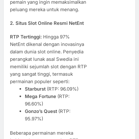
pemain yang ingin memaksimalkan
peluang mereka untuk menang.
2.
Situs Slot Online Resmi NetEnt
RTP Tertinggi:
Hingga 97%
NetEnt dikenal dengan inovasinya
dalam dunia slot online. Penyedia
perangkat lunak asal Swedia ini
memiliki sejumlah slot dengan RTP
yang sangat tinggi, termasuk
permainan populer seperti:
Starburst
(RTP: 96.09%)
Mega Fortune
(RTP:
96.60%)
Gonzo’s Quest
(RTP:
95.97%)
Beberapa permainan mereka