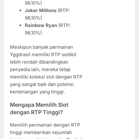
96.10%)
Joker Millions
(RTP:
96.10%)
Rainbow Ryan
(RTP:
96.10%)
Meskipun banyak permainan
Yggdrasil memiliki RTP sedikit
lebih rendah dibandingkan
penyedia lain, mereka tetap
memiliki koleksi slot dengan RTP
yang sangat baik dan potensi
kemenangan yang tinggi.
Mengapa Memilih Slot
dengan RTP Tinggi?
Memilih permainan dengan RTP
tinggi memberikan sejumlah