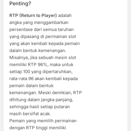
Penting?
RTP (Return to Player)
adalah
angka yang menggambarkan
persentase dari semua taruhan
yang dipasang di permainan slot
yang akan kembali kepada pemain
dalam bentuk kemenangan.
Misalnya, jika sebuah mesin slot
memiliki RTP 96%, maka untuk
setiap 100 yang dipertaruhkan,
rata-rata 96 akan kembali kepada
pemain dalam bentuk
kemenangan. Meski demikian, RTP
dihitung dalam jangka panjang,
sehingga hasil setiap putaran
masih bersifat acak.
Pemain yang memilih permainan
dengan RTP tinggi memiliki