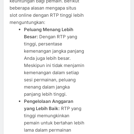
keuntungan bagi pemain. Berikut
beberapa alasan mengapa situs
slot online dengan RTP tinggi lebih
menguntungkan:
Peluang Menang Lebih
Besar:
Dengan RTP yang
tinggi, persentase
kemenangan jangka panjang
Anda juga lebih besar.
Meskipun ini tidak menjamin
kemenangan dalam setiap
sesi permainan, peluang
menang dalam jangka
panjang lebih tinggi.
Pengelolaan Anggaran
yang Lebih Baik:
RTP yang
tinggi memungkinkan
pemain untuk bertahan lebih
lama dalam permainan