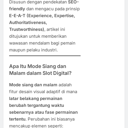
Disusun dengan pendekatan
SEO-
friendly
dan mengacu pada prinsip
E-E-A-T (Experience, Expertise,
Authoritativeness,
Trustworthiness)
, artikel ini
ditujukan untuk memberikan
wawasan mendalam bagi pemain
maupun pelaku industri.
Apa Itu Mode Siang dan
Malam dalam Slot Digital?
Mode siang dan malam
adalah
fitur desain visual adaptif di mana
latar belakang permainan
berubah tergantung waktu
sebenarnya atau fase permainan
tertentu
. Perubahan ini biasanya
mencakup elemen seperti: