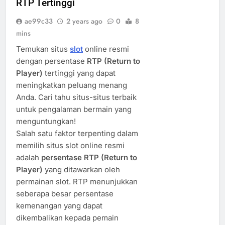
RTP Tertinggi
ae99c33
2 years ago
0
8
mins
Temukan situs
slot
online resmi
dengan persentase
RTP (Return to
Player)
tertinggi yang dapat
meningkatkan peluang menang
Anda. Cari tahu situs-situs terbaik
untuk pengalaman bermain yang
menguntungkan!
Salah satu faktor terpenting dalam
memilih situs slot online resmi
adalah
persentase RTP (Return to
Player)
yang ditawarkan oleh
permainan slot. RTP menunjukkan
seberapa besar persentase
kemenangan yang dapat
dikembalikan kepada pemain