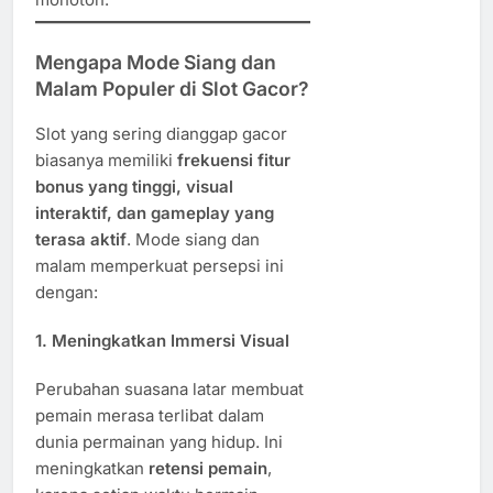
Mengapa Mode Siang dan
Malam Populer di Slot Gacor?
Slot yang sering dianggap gacor
biasanya memiliki
frekuensi fitur
bonus yang tinggi, visual
interaktif, dan gameplay yang
terasa aktif
. Mode siang dan
malam memperkuat persepsi ini
dengan:
1.
Meningkatkan Immersi Visual
Perubahan suasana latar membuat
pemain merasa terlibat dalam
dunia permainan yang hidup. Ini
meningkatkan
retensi pemain
,