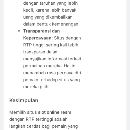
dengan taruhan yang lebih
kecil, karena lebih banyak
uang yang dikembalikan
dalam bentuk kemenangan.
Transparansi dan
Kepercayaan:
Situs dengan
RTP tinggi sering kali lebih
transparan dalam
menyajikan informasi terkait
permainan mereka. Hal ini
menambah rasa percaya diri
pemain terhadap situs yang
mereka pilih.
Kesimpulan
Memilih situs
slot online resmi
dengan RTP tertinggi adalah
langkah cerdas bagi pemain yang