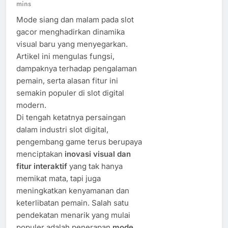
mins
Mode siang dan malam pada slot
gacor menghadirkan dinamika
visual baru yang menyegarkan.
Artikel ini mengulas fungsi,
dampaknya terhadap pengalaman
pemain, serta alasan fitur ini
semakin populer di slot digital
modern.
Di tengah ketatnya persaingan
dalam industri slot digital,
pengembang game terus berupaya
menciptakan
inovasi visual dan
fitur interaktif
yang tak hanya
memikat mata, tapi juga
meningkatkan kenyamanan dan
keterlibatan pemain. Salah satu
pendekatan menarik yang mulai
populer adalah penerapan
mode