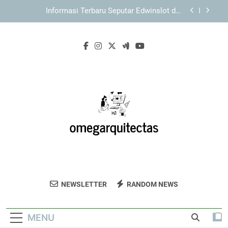
Skip
EDWINSLOT Login: Analisis Akses dari Sisi
to
Kecepatan dan Kemudahan
content
Login Edwinslot dan Panduan Memahami
Halaman Akses agar Lebih Aman dan Terarah
TIARA4D Login untuk Pengalaman Akses yang
Nyaman dan Terstruktur
Informasi Terbaru Seputar Edwinslot dan
Fungsinya dalam Ekosistem Digital
EDWINSLOT Login: Analisis Akses dari Sisi
Kecepatan dan Kemudahan
Login Edwinslot dan Panduan Memahami
Halaman Akses agar Lebih Aman dan Terarah
Omega
Ciptakan Hunian Impian Anda Dengan
NEWSLETTER
RANDOM NEWS
Arquitectas
Omega Arquitectas. Layanan Desain
Arsitektur Modern Yang Menyesuaikan
MENU
Dengan Kebutuhan Anda.