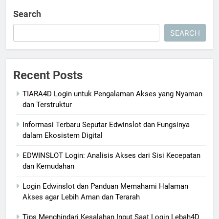
Search
SEARCH
Recent Posts
TIARA4D Login untuk Pengalaman Akses yang Nyaman
dan Terstruktur
Informasi Terbaru Seputar Edwinslot dan Fungsinya
dalam Ekosistem Digital
EDWINSLOT Login: Analisis Akses dari Sisi Kecepatan
dan Kemudahan
Login Edwinslot dan Panduan Memahami Halaman
Akses agar Lebih Aman dan Terarah
Tips Menghindari Kesalahan Input Saat Login Lebah4D