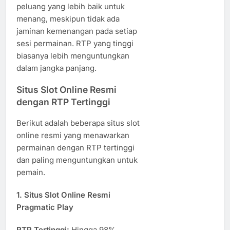
peluang yang lebih baik untuk
menang, meskipun tidak ada
jaminan kemenangan pada setiap
sesi permainan. RTP yang tinggi
biasanya lebih menguntungkan
dalam jangka panjang.
Situs Slot Online Resmi
dengan RTP Tertinggi
Berikut adalah beberapa situs slot
online resmi yang menawarkan
permainan dengan RTP tertinggi
dan paling menguntungkan untuk
pemain.
1.
Situs Slot Online Resmi
Pragmatic Play
RTP Tertinggi:
Hingga 98%