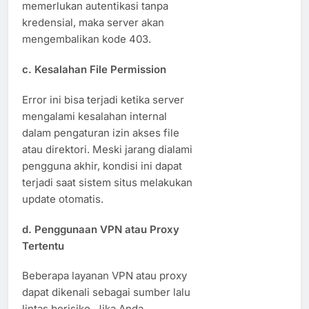
memerlukan autentikasi tanpa
kredensial, maka server akan
mengembalikan kode 403.
c.
Kesalahan File Permission
Error ini bisa terjadi ketika server
mengalami kesalahan internal
dalam pengaturan izin akses file
atau direktori. Meski jarang dialami
pengguna akhir, kondisi ini dapat
terjadi saat sistem situs melakukan
update otomatis.
d.
Penggunaan VPN atau Proxy
Tertentu
Beberapa layanan VPN atau proxy
dapat dikenali sebagai sumber lalu
lintas berisiko. Jika Anda