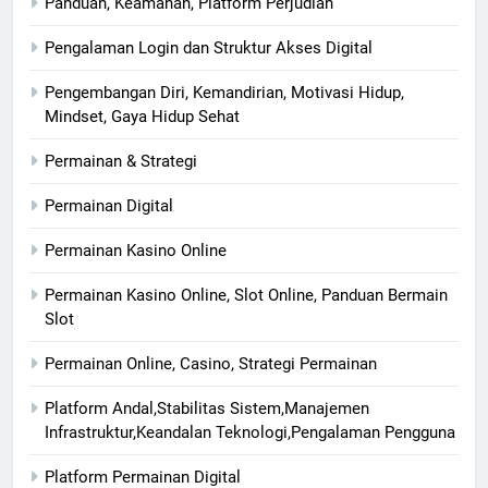
Panduan, Keamanan, Platform Perjudian
Pengalaman Login dan Struktur Akses Digital
Pengembangan Diri, Kemandirian, Motivasi Hidup,
Mindset, Gaya Hidup Sehat
Permainan & Strategi
Permainan Digital
Permainan Kasino Online
Permainan Kasino Online, Slot Online, Panduan Bermain
Slot
Permainan Online, Casino, Strategi Permainan
Platform Andal,Stabilitas Sistem,Manajemen
Infrastruktur,Keandalan Teknologi,Pengalaman Pengguna
Platform Permainan Digital