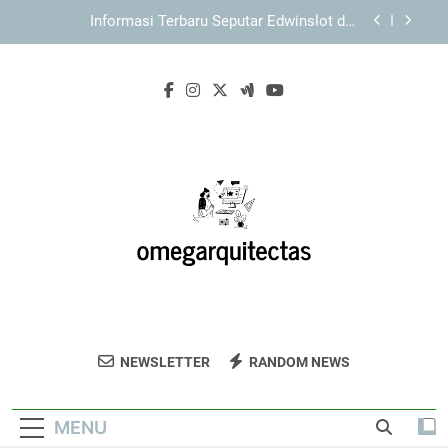
Skip
EDWINSLOT Login: Analisis Akses dari Sisi
to
Kecepatan dan Kemudahan
content
Login Edwinslot dan Panduan Memahami
Halaman Akses agar Lebih Aman dan Terarah
TIARA4D Login untuk Pengalaman Akses yang
Nyaman dan Terstruktur
Informasi Terbaru Seputar Edwinslot dan
Fungsinya dalam Ekosistem Digital
EDWINSLOT Login: Analisis Akses dari Sisi
Kecepatan dan Kemudahan
Login Edwinslot dan Panduan Memahami
Halaman Akses agar Lebih Aman dan Terarah
Omega
Ciptakan Hunian Impian Anda Dengan
NEWSLETTER
RANDOM NEWS
Arquitectas
Omega Arquitectas. Layanan Desain
Arsitektur Modern Yang Menyesuaikan
MENU
Dengan Kebutuhan Anda.