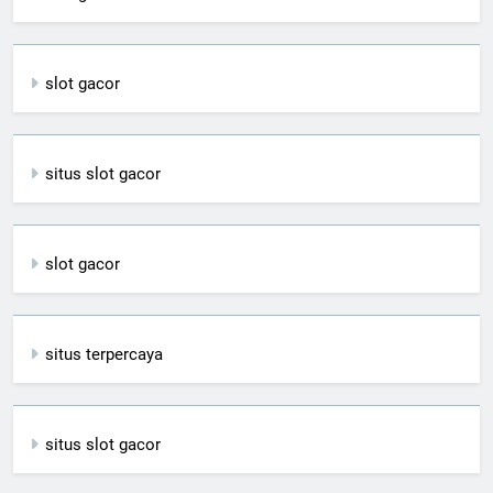
slot gacor
situs slot gacor
slot gacor
situs terpercaya
situs slot gacor