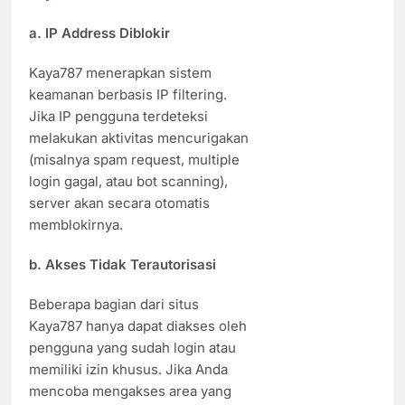
a.
IP Address Diblokir
Kaya787 menerapkan sistem
keamanan berbasis IP filtering.
Jika IP pengguna terdeteksi
melakukan aktivitas mencurigakan
(misalnya spam request, multiple
login gagal, atau bot scanning),
server akan secara otomatis
memblokirnya.
b.
Akses Tidak Terautorisasi
Beberapa bagian dari situs
Kaya787 hanya dapat diakses oleh
pengguna yang sudah login atau
memiliki izin khusus. Jika Anda
mencoba mengakses area yang