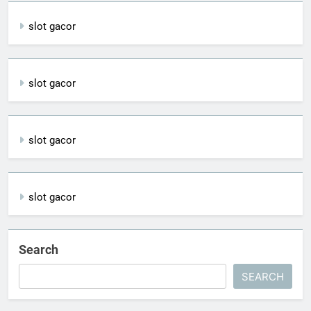
slot gacor
slot gacor
slot gacor
slot gacor
Search
SEARCH