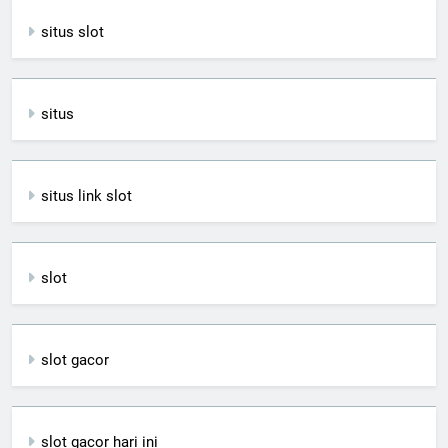
situs slot
situs
situs link slot
slot
slot gacor
slot gacor hari ini