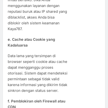
menggunakan layanan dengan
reputasi buruk atau IP shared yang
diblacklist, akses Anda bisa
diblokir oleh sistem keamanan
Kaya787.
e.
Cache atau Cookie yang
Kadaluarsa
Data lama yang tersimpan di
browser seperti cookie atau cache
dapat mengganggu proses
otorisasi. Sistem dapat mendeteksi
permintaan sebagai tidak valid
karena informasi yang dikirim tidak
sinkron dengan status server.
f.
Pemblokiran oleh Firewall atau
CDN