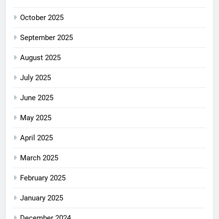
October 2025
September 2025
August 2025
July 2025
June 2025
May 2025
April 2025
March 2025
February 2025
January 2025
December 2024