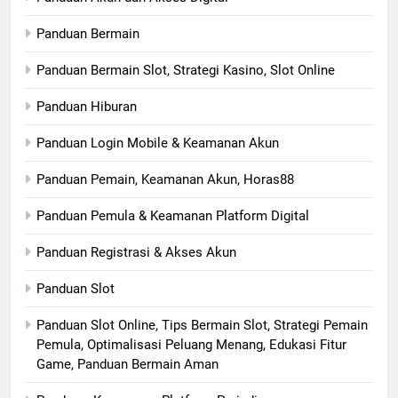
Panduan Bermain
Panduan Bermain Slot, Strategi Kasino, Slot Online
Panduan Hiburan
Panduan Login Mobile & Keamanan Akun
Panduan Pemain, Keamanan Akun, Horas88
Panduan Pemula & Keamanan Platform Digital
Panduan Registrasi & Akses Akun
Panduan Slot
Panduan Slot Online, Tips Bermain Slot, Strategi Pemain
Pemula, Optimalisasi Peluang Menang, Edukasi Fitur
Game, Panduan Bermain Aman