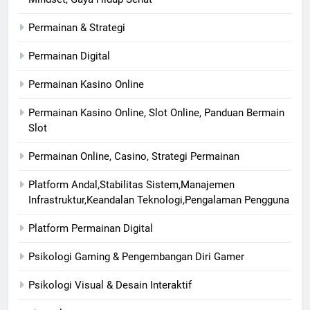
Permainan & Strategi
Permainan Digital
Permainan Kasino Online
Permainan Kasino Online, Slot Online, Panduan Bermain
Slot
Permainan Online, Casino, Strategi Permainan
Platform Andal,Stabilitas Sistem,Manajemen
Infrastruktur,Keandalan Teknologi,Pengalaman Pengguna
Platform Permainan Digital
Psikologi Gaming & Pengembangan Diri Gamer
Psikologi Visual & Desain Interaktif