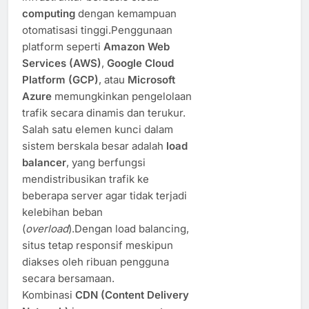
computing
dengan kemampuan
otomatisasi tinggi.Penggunaan
platform seperti
Amazon Web
Services (AWS)
,
Google Cloud
Platform (GCP)
, atau
Microsoft
Azure
memungkinkan pengelolaan
trafik secara dinamis dan terukur.
Salah satu elemen kunci dalam
sistem berskala besar adalah
load
balancer
, yang berfungsi
mendistribusikan trafik ke
beberapa server agar tidak terjadi
kelebihan beban
(
overload
).Dengan load balancing,
situs tetap responsif meskipun
diakses oleh ribuan pengguna
secara bersamaan.
Kombinasi
CDN (Content Delivery