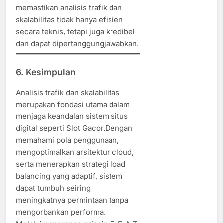
memastikan analisis trafik dan
skalabilitas tidak hanya efisien
secara teknis, tetapi juga kredibel
dan dapat dipertanggungjawabkan.
6. Kesimpulan
Analisis trafik dan skalabilitas
merupakan fondasi utama dalam
menjaga keandalan sistem situs
digital seperti Slot Gacor.Dengan
memahami pola penggunaan,
mengoptimalkan arsitektur cloud,
serta menerapkan strategi load
balancing yang adaptif, sistem
dapat tumbuh seiring
meningkatnya permintaan tanpa
mengorbankan performa.