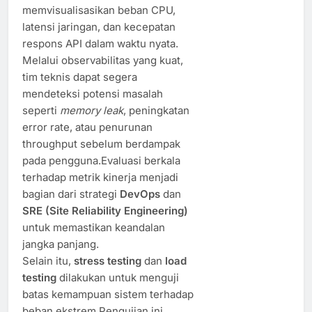
memvisualisasikan beban CPU,
latensi jaringan, dan kecepatan
respons API dalam waktu nyata.
Melalui observabilitas yang kuat,
tim teknis dapat segera
mendeteksi potensi masalah
seperti
memory leak
, peningkatan
error rate, atau penurunan
throughput sebelum berdampak
pada pengguna.Evaluasi berkala
terhadap metrik kinerja menjadi
bagian dari strategi
DevOps
dan
SRE (Site Reliability Engineering)
untuk memastikan keandalan
jangka panjang.
Selain itu,
stress testing
dan
load
testing
dilakukan untuk menguji
batas kemampuan sistem terhadap
beban ekstrem.Pengujian ini