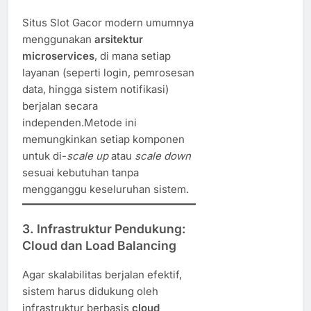
Situs Slot Gacor modern umumnya
menggunakan
arsitektur
microservices
, di mana setiap
layanan (seperti login, pemrosesan
data, hingga sistem notifikasi)
berjalan secara
independen.Metode ini
memungkinkan setiap komponen
untuk di-
scale up
atau
scale down
sesuai kebutuhan tanpa
mengganggu keseluruhan sistem.
3. Infrastruktur Pendukung:
Cloud dan Load Balancing
Agar skalabilitas berjalan efektif,
sistem harus didukung oleh
infrastruktur berbasis
cloud