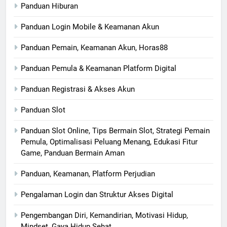
Panduan Hiburan
Panduan Login Mobile & Keamanan Akun
Panduan Pemain, Keamanan Akun, Horas88
Panduan Pemula & Keamanan Platform Digital
Panduan Registrasi & Akses Akun
Panduan Slot
Panduan Slot Online, Tips Bermain Slot, Strategi Pemain
Pemula, Optimalisasi Peluang Menang, Edukasi Fitur
Game, Panduan Bermain Aman
Panduan, Keamanan, Platform Perjudian
Pengalaman Login dan Struktur Akses Digital
Pengembangan Diri, Kemandirian, Motivasi Hidup,
Mindset, Gaya Hidup Sehat