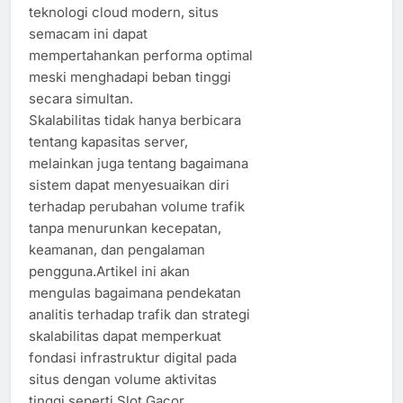
teknologi cloud modern, situs
semacam ini dapat
mempertahankan performa optimal
meski menghadapi beban tinggi
secara simultan.
Skalabilitas tidak hanya berbicara
tentang kapasitas server,
melainkan juga tentang bagaimana
sistem dapat menyesuaikan diri
terhadap perubahan volume trafik
tanpa menurunkan kecepatan,
keamanan, dan pengalaman
pengguna.Artikel ini akan
mengulas bagaimana pendekatan
analitis terhadap trafik dan strategi
skalabilitas dapat memperkuat
fondasi infrastruktur digital pada
situs dengan volume aktivitas
tinggi seperti Slot Gacor.