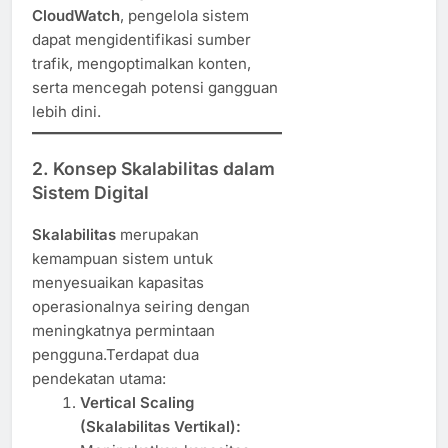
CloudWatch
, pengelola sistem
dapat mengidentifikasi sumber
trafik, mengoptimalkan konten,
serta mencegah potensi gangguan
lebih dini.
2. Konsep Skalabilitas dalam
Sistem Digital
Skalabilitas
merupakan
kemampuan sistem untuk
menyesuaikan kapasitas
operasionalnya seiring dengan
meningkatnya permintaan
pengguna.Terdapat dua
pendekatan utama:
Vertical Scaling
(Skalabilitas Vertikal):