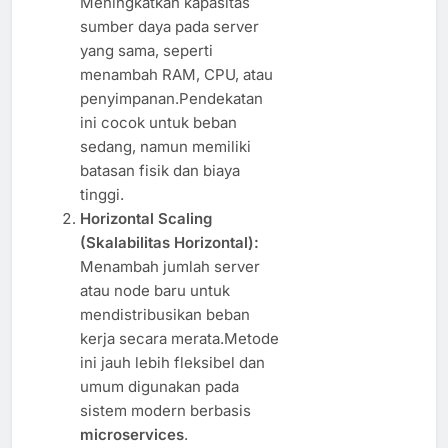
Meningkatkan kapasitas
sumber daya pada server
yang sama, seperti
menambah RAM, CPU, atau
penyimpanan.Pendekatan
ini cocok untuk beban
sedang, namun memiliki
batasan fisik dan biaya
tinggi.
Horizontal Scaling
(Skalabilitas Horizontal):
Menambah jumlah server
atau node baru untuk
mendistribusikan beban
kerja secara merata.Metode
ini jauh lebih fleksibel dan
umum digunakan pada
sistem modern berbasis
microservices
.