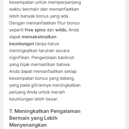
kesempatan untuk memperpanjang
waktu bermain dan memanfaatkan
lebih banyak bonus yang ada.
Dengan memanfaatkan fitur bonus
seperti
free spins
dan
wilds
, Anda
dapat
memaksimalkan
keuntungan
tanpa harus
meningkatkan taruhan secara
signifikan. Pengelolaan bankroll
yang bijak memastikan bahwa
Anda dapat memanfaatkan setiap
kesempatan bonus yang datang,
yang pada gilirannya meningkatkan
peluang Anda untuk meraih
keuntungan lebih besar.
7.
Meningkatkan Pengalaman
Bermain yang Lebih
Menyenangkan