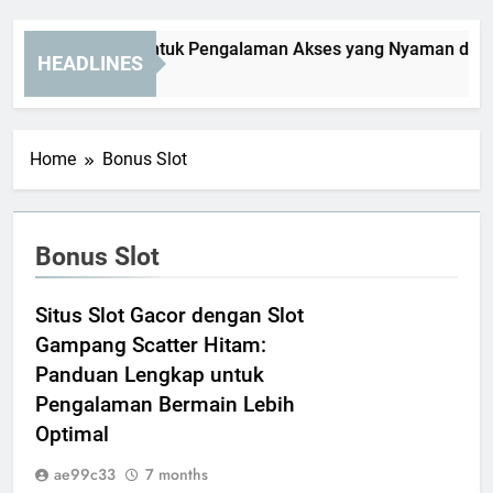
ARA4D Login untuk Pengalaman Akses yang Nyaman dan Ters
HEADLINES
Weeks Ago
Home
Bonus Slot
Bonus Slot
Situs Slot Gacor dengan Slot
Gampang Scatter Hitam:
Panduan Lengkap untuk
Pengalaman Bermain Lebih
Optimal
ae99c33
7 months