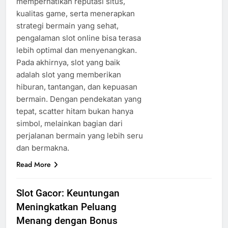
memperhatikan reputasi situs,
kualitas game, serta menerapkan
strategi bermain yang sehat,
pengalaman slot online bisa terasa
lebih optimal dan menyenangkan.
Pada akhirnya, slot yang baik
adalah slot yang memberikan
hiburan, tantangan, dan kepuasan
bermain. Dengan pendekatan yang
tepat, scatter hitam bukan hanya
simbol, melainkan bagian dari
perjalanan bermain yang lebih seru
dan bermakna.
Read More
Slot Gacor: Keuntungan
Meningkatkan Peluang
Menang dengan Bonus