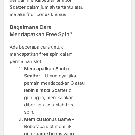
Scatter
dalam jumlah tertentu atau
melalui fitur bonus khusus.
Bagaimana Cara
Mendapatkan Free Spin?
Ada beberapa cara untuk
mendapatkan free spin dalam
permainan slot:
Mendapatkan Simbol
Scatter
– Umumnya, jika
pemain mendapatkan
3 atau
lebih simbol Scatter
di
gulungan, mereka akan
diberikan sejumlah free
spin.
Memicu Bonus Game
–
Beberapa slot memiliki
mini-game bonus
yang