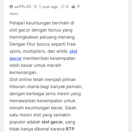
ae99c33
1 year ago
0
9
mins
Pelajari keuntungan bermain di
slot gacor dengan bonus yang
meningkatkan peluang menang.
Dengan fitur bonus seperti free
spins, multipliers, dan wilds,
slot
gacor
memberikan kesempatan
lebih besar untuk meraih
kemenangan.
Slot online telah menjadi pilihan
hiburan utama bagi banyak pemain,
dengan berbagai jenis mesin yang
menawarkan kesempatan untuk
meraih keuntungan besar. Salah
satu mesin slot yang semakin
populer adalah
slot gacor
, yang
tidak hanya dikenal karena
RTP