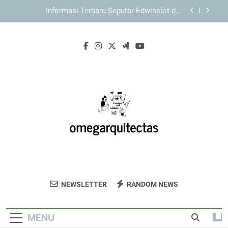
Skip
EDWINSLOT Login: Analisis Akses dari Sisi
to
Kecepatan dan Kemudahan
content
Login Edwinslot dan Panduan Memahami
Halaman Akses agar Lebih Aman dan Terarah
TIARA4D Login untuk Pengalaman Akses yang
Nyaman dan Terstruktur
Informasi Terbaru Seputar Edwinslot dan
Fungsinya dalam Ekosistem Digital
EDWINSLOT Login: Analisis Akses dari Sisi
Kecepatan dan Kemudahan
Login Edwinslot dan Panduan Memahami
Halaman Akses agar Lebih Aman dan Terarah
Omega
Ciptakan Hunian Impian Anda Dengan
NEWSLETTER
RANDOM NEWS
Arquitectas
Omega Arquitectas. Layanan Desain
Arsitektur Modern Yang Menyesuaikan
MENU
Dengan Kebutuhan Anda.