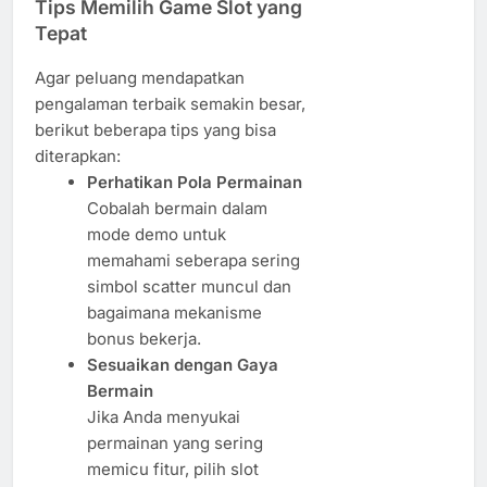
Tips Memilih Game Slot yang
Tepat
Agar peluang mendapatkan
pengalaman terbaik semakin besar,
berikut beberapa tips yang bisa
diterapkan:
Perhatikan Pola Permainan
Cobalah bermain dalam
mode demo untuk
memahami seberapa sering
simbol scatter muncul dan
bagaimana mekanisme
bonus bekerja.
Sesuaikan dengan Gaya
Bermain
Jika Anda menyukai
permainan yang sering
memicu fitur, pilih slot