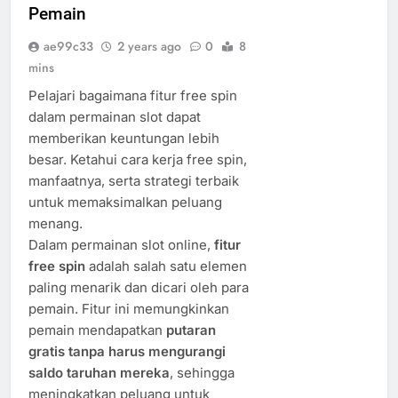
Pemain
ae99c33
2 years ago
0
8
mins
Pelajari bagaimana fitur free spin
dalam permainan slot dapat
memberikan keuntungan lebih
besar. Ketahui cara kerja free spin,
manfaatnya, serta strategi terbaik
untuk memaksimalkan peluang
menang.
Dalam permainan slot online,
fitur
free spin
adalah salah satu elemen
paling menarik dan dicari oleh para
pemain. Fitur ini memungkinkan
pemain mendapatkan
putaran
gratis tanpa harus mengurangi
saldo taruhan mereka
, sehingga
meningkatkan peluang untuk