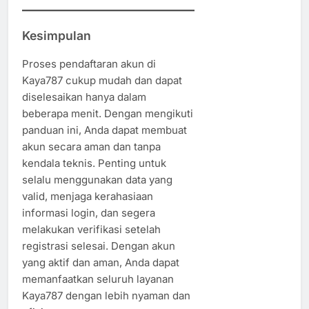
Kesimpulan
Proses pendaftaran akun di
Kaya787 cukup mudah dan dapat
diselesaikan hanya dalam
beberapa menit. Dengan mengikuti
panduan ini, Anda dapat membuat
akun secara aman dan tanpa
kendala teknis. Penting untuk
selalu menggunakan data yang
valid, menjaga kerahasiaan
informasi login, dan segera
melakukan verifikasi setelah
registrasi selesai. Dengan akun
yang aktif dan aman, Anda dapat
memanfaatkan seluruh layanan
Kaya787 dengan lebih nyaman dan