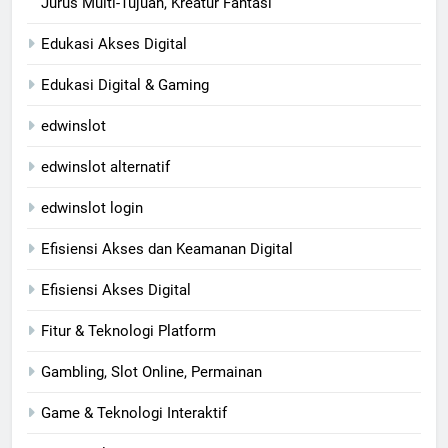
Jurus Multi-Tujuan, Kreatur Fantasi
Edukasi Akses Digital
Edukasi Digital & Gaming
edwinslot
edwinslot alternatif
edwinslot login
Efisiensi Akses dan Keamanan Digital
Efisiensi Akses Digital
Fitur & Teknologi Platform
Gambling, Slot Online, Permainan
Game & Teknologi Interaktif