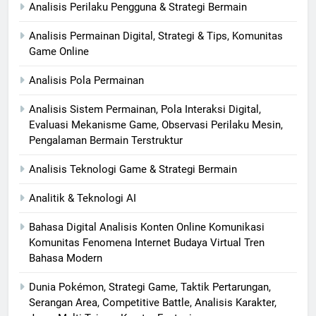
Analisis Perilaku Pengguna & Strategi Bermain
Analisis Permainan Digital, Strategi & Tips, Komunitas
Game Online
Analisis Pola Permainan
Analisis Sistem Permainan, Pola Interaksi Digital,
Evaluasi Mekanisme Game, Observasi Perilaku Mesin,
Pengalaman Bermain Terstruktur
Analisis Teknologi Game & Strategi Bermain
Analitik & Teknologi AI
Bahasa Digital Analisis Konten Online Komunikasi
Komunitas Fenomena Internet Budaya Virtual Tren
Bahasa Modern
Dunia Pokémon, Strategi Game, Taktik Pertarungan,
Serangan Area, Competitive Battle, Analisis Karakter,