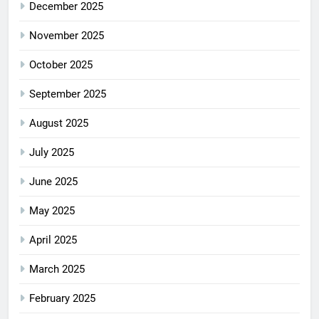
December 2025
November 2025
October 2025
September 2025
August 2025
July 2025
June 2025
May 2025
April 2025
March 2025
February 2025