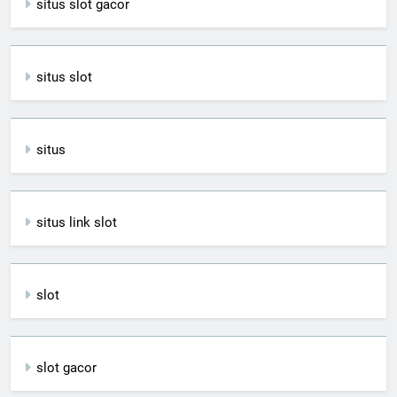
situs slot gacor
situs slot
situs
situs link slot
slot
slot gacor