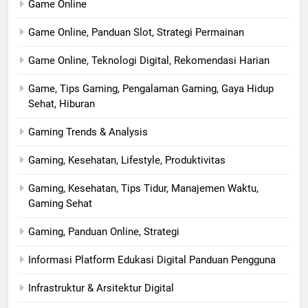
Game Online
Game Online, Panduan Slot, Strategi Permainan
Game Online, Teknologi Digital, Rekomendasi Harian
Game, Tips Gaming, Pengalaman Gaming, Gaya Hidup
Sehat, Hiburan
Gaming Trends & Analysis
Gaming, Kesehatan, Lifestyle, Produktivitas
Gaming, Kesehatan, Tips Tidur, Manajemen Waktu,
Gaming Sehat
Gaming, Panduan Online, Strategi
Informasi Platform Edukasi Digital Panduan Pengguna
Infrastruktur & Arsitektur Digital