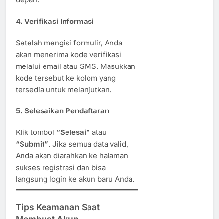
4. Verifikasi Informasi
Setelah mengisi formulir, Anda
akan menerima kode verifikasi
melalui email atau SMS. Masukkan
kode tersebut ke kolom yang
tersedia untuk melanjutkan.
5. Selesaikan Pendaftaran
Klik tombol
“Selesai”
atau
“Submit”
. Jika semua data valid,
Anda akan diarahkan ke halaman
sukses registrasi dan bisa
langsung login ke akun baru Anda.
Tips Keamanan Saat
Membuat Akun