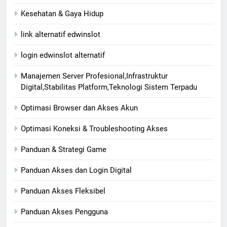
Kesehatan & Gaya Hidup
link alternatif edwinslot
login edwinslot alternatif
Manajemen Server Profesional,Infrastruktur
Digital,Stabilitas Platform,Teknologi Sistem Terpadu
Optimasi Browser dan Akses Akun
Optimasi Koneksi & Troubleshooting Akses
Panduan & Strategi Game
Panduan Akses dan Login Digital
Panduan Akses Fleksibel
Panduan Akses Pengguna