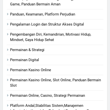
Game, Panduan Bermain Aman
Panduan, Keamanan, Platform Perjudian
Pengalaman Login dan Struktur Akses Digital
Pengembangan Diri, Kemandirian, Motivasi Hidup,
Mindset, Gaya Hidup Sehat
Permainan & Strategi
Permainan Digital
Permainan Kasino Online
Permainan Kasino Online, Slot Online, Panduan Bermain
Slot
Permainan Online, Casino, Strategi Permainan
Platform Andal,Stabilitas Sistem,Manajemen