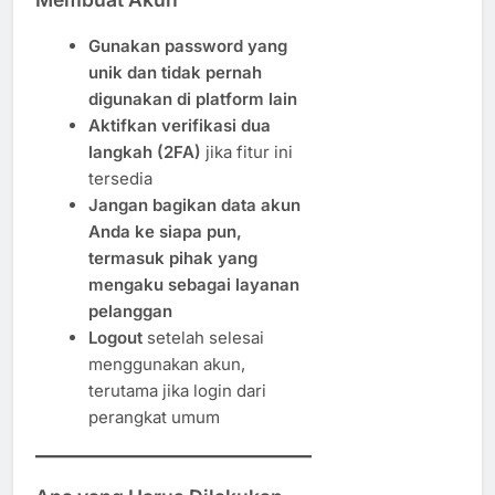
Gunakan password yang
unik dan tidak pernah
digunakan di platform lain
Aktifkan verifikasi dua
langkah (2FA)
jika fitur ini
tersedia
Jangan bagikan data akun
Anda ke siapa pun,
termasuk pihak yang
mengaku sebagai layanan
pelanggan
Logout
setelah selesai
menggunakan akun,
terutama jika login dari
perangkat umum