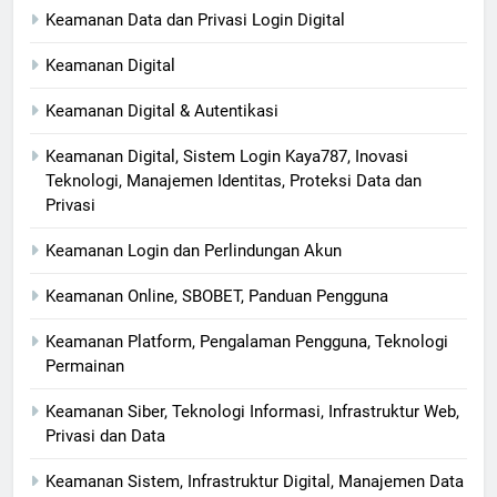
Keamanan Data dan Privasi Login Digital
Keamanan Digital
Keamanan Digital & Autentikasi
Keamanan Digital, Sistem Login Kaya787, Inovasi
Teknologi, Manajemen Identitas, Proteksi Data dan
Privasi
Keamanan Login dan Perlindungan Akun
Keamanan Online, SBOBET, Panduan Pengguna
Keamanan Platform, Pengalaman Pengguna, Teknologi
Permainan
Keamanan Siber, Teknologi Informasi, Infrastruktur Web,
Privasi dan Data
Keamanan Sistem, Infrastruktur Digital, Manajemen Data