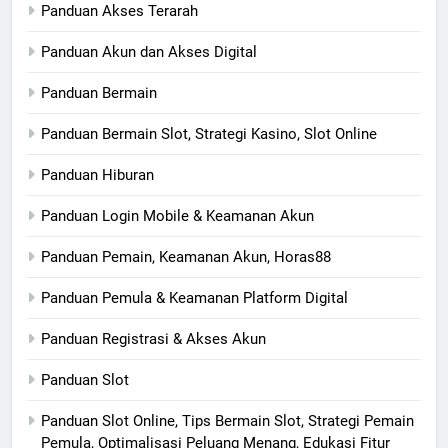
Panduan Akses Terarah
Panduan Akun dan Akses Digital
Panduan Bermain
Panduan Bermain Slot, Strategi Kasino, Slot Online
Panduan Hiburan
Panduan Login Mobile & Keamanan Akun
Panduan Pemain, Keamanan Akun, Horas88
Panduan Pemula & Keamanan Platform Digital
Panduan Registrasi & Akses Akun
Panduan Slot
Panduan Slot Online, Tips Bermain Slot, Strategi Pemain
Pemula, Optimalisasi Peluang Menang, Edukasi Fitur