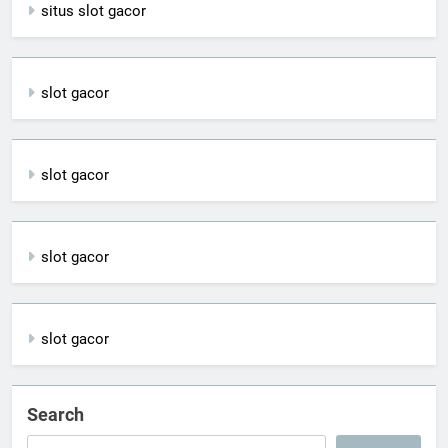
situs slot gacor
slot gacor
slot gacor
slot gacor
slot gacor
Search