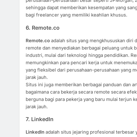
perusahaan-perusahaan besar seperti JPMorgan, Z
sehingga dapat memberikan kesempatan yang san
bagi freelancer yang memiliki keahlian khusus.
6.
Remote.co
Remote.co
adalah situs yang mengkhususkan diri 
remote dan menyediakan berbagai peluang untuk be
industri, mulai dari teknologi hingga pendidikan. R
memungkinkan para pencari kerja untuk menemuka
yang fleksibel dari perusahaan-perusahaan yang m
jarak jauh.
Situs ini juga memberikan berbagai panduan dan ar
bagaimana cara bekerja secara remote secara efekt
berguna bagi para pekerja yang baru mulai terjun k
jarak jauh.
7.
LinkedIn
LinkedIn
adalah situs jejaring profesional terbesar 