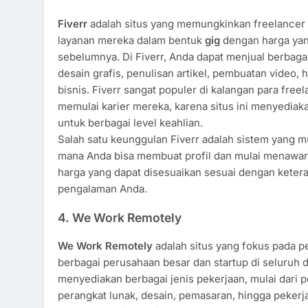
Fiverr
adalah situs yang memungkinkan freelance
layanan mereka dalam bentuk
gig
dengan harga yan
sebelumnya. Di Fiverr, Anda dapat menjual berbagai
desain grafis, penulisan artikel, pembuatan video, 
bisnis. Fiverr sangat populer di kalangan para free
memulai karier mereka, karena situs ini menyediak
untuk berbagai level keahlian.
Salah satu keunggulan Fiverr adalah sistem yang m
mana Anda bisa membuat profil dan mulai menawa
harga yang dapat disesuaikan sesuai dengan keter
pengalaman Anda.
4.
We Work Remotely
We Work Remotely
adalah situs yang fokus pada p
berbagai perusahaan besar dan startup di seluruh du
menyediakan berbagai jenis pekerjaan, mulai dar
perangkat lunak, desain, pemasaran, hingga pekerjaa