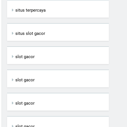
situs terpercaya
situs slot gacor
slot gacor
slot gacor
slot gacor
slot gacor