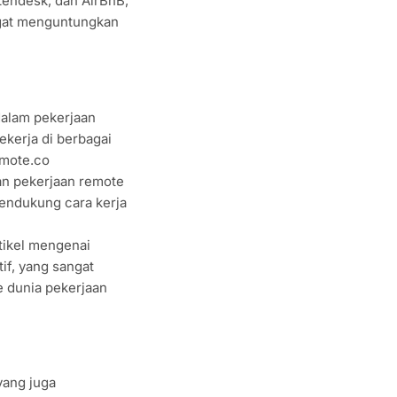
endesk, dan AirBnB,
gat menguntungkan
dalam pekerjaan
kerja di berbagai
emote.co
n pekerjaan remote
endukung cara kerja
tikel mengenai
if, yang sangat
e dunia pekerjaan
yang juga