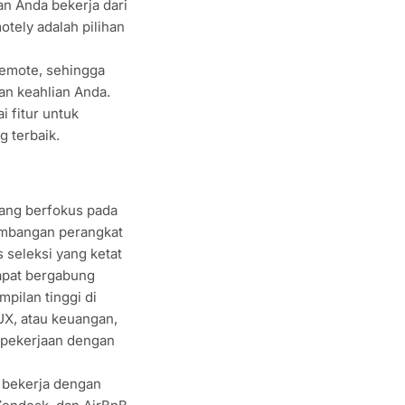
n Anda bekerja dari
tely adalah pilihan
remote, sehingga
n keahlian Anda.
 fitur untuk
 terbaik.
yang berfokus pada
gembangan perangkat
 seleksi yang ketat
apat bergabung
pilan tinggi di
UX, atau keuangan,
 pekerjaan dengan
n bekerja dengan