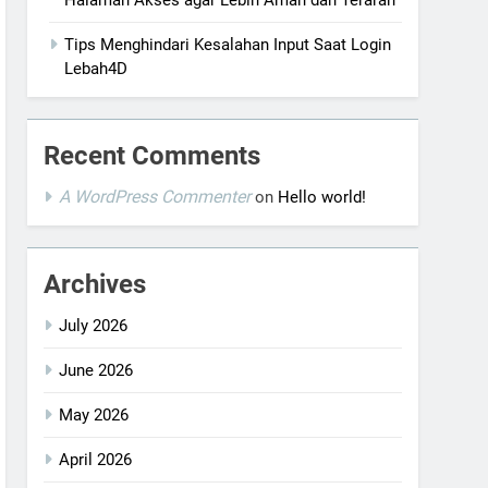
Halaman Akses agar Lebih Aman dan Terarah
Tips Menghindari Kesalahan Input Saat Login
Lebah4D
Recent Comments
A WordPress Commenter
on
Hello world!
Archives
July 2026
June 2026
May 2026
April 2026