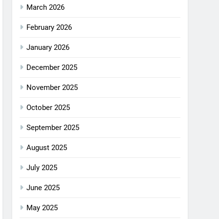
March 2026
February 2026
January 2026
December 2025
November 2025
October 2025
September 2025
August 2025
July 2025
June 2025
May 2025