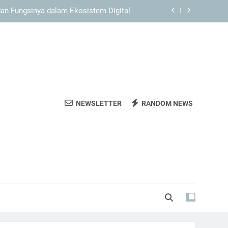
dan Fungsinya dalam Ekosistem Digital
es dari Sisi Kecepatan dan Kemudahan
n Akses agar Lebih Aman dan Terarah
n Akses yang Nyaman dan Terstruktur
dan Fungsinya dalam Ekosistem Digital
NEWSLETTER
RANDOM NEWS
es dari Sisi Kecepatan dan Kemudahan
n Akses agar Lebih Aman dan Terarah
ain Arsitektur Modern Yang Menyesuaikan Dengan Kebutuhan