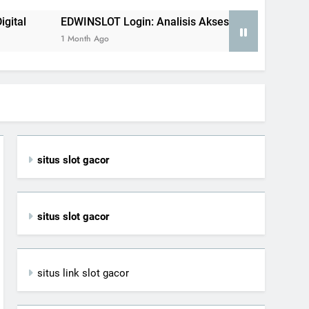
EDWINSLOT Login: Analisis Akses dari Sisi Kecepatan dan K
1 Month Ago
situs slot gacor
situs slot gacor
situs link slot gacor