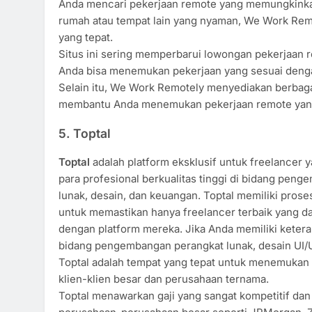
Anda mencari pekerjaan remote yang memungkinka
rumah atau tempat lain yang nyaman, We Work Remo
yang tepat.
Situs ini sering memperbarui lowongan pekerjaan 
Anda bisa menemukan pekerjaan yang sesuai denga
Selain itu, We Work Remotely menyediakan berbagai
membantu Anda menemukan pekerjaan remote yang
5.
Toptal
Toptal
adalah platform eksklusif untuk freelancer 
para profesional berkualitas tinggi di bidang pen
lunak, desain, dan keuangan. Toptal memiliki proses
untuk memastikan hanya freelancer terbaik yang d
dengan platform mereka. Jika Anda memiliki keteram
bidang pengembangan perangkat lunak, desain UI/
Toptal adalah tempat yang tepat untuk menemukan
klien-klien besar dan perusahaan ternama.
Toptal menawarkan gaji yang sangat kompetitif da