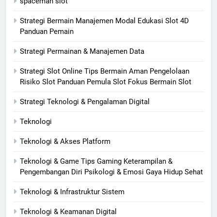
spaceman slot
Strategi Bermain Manajemen Modal Edukasi Slot 4D
Panduan Pemain
Strategi Permainan & Manajemen Data
Strategi Slot Online Tips Bermain Aman Pengelolaan
Risiko Slot Panduan Pemula Slot Fokus Bermain Slot
Strategi Teknologi & Pengalaman Digital
Teknologi
Teknologi & Akses Platform
Teknologi & Game Tips Gaming Keterampilan &
Pengembangan Diri Psikologi & Emosi Gaya Hidup Sehat
Teknologi & Infrastruktur Sistem
Teknologi & Keamanan Digital