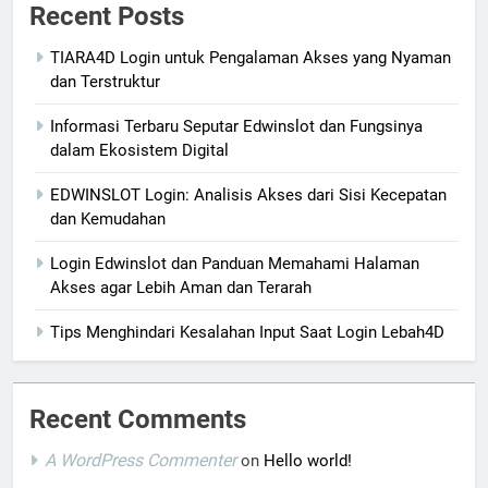
Recent Posts
TIARA4D Login untuk Pengalaman Akses yang Nyaman
dan Terstruktur
Informasi Terbaru Seputar Edwinslot dan Fungsinya
dalam Ekosistem Digital
EDWINSLOT Login: Analisis Akses dari Sisi Kecepatan
dan Kemudahan
Login Edwinslot dan Panduan Memahami Halaman
Akses agar Lebih Aman dan Terarah
Tips Menghindari Kesalahan Input Saat Login Lebah4D
Recent Comments
A WordPress Commenter
on
Hello world!