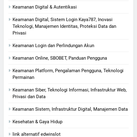
Keamanan Digital & Autentikasi
Keamanan Digital, Sistem Login Kaya787, Inovasi
Teknologi, Manajemen Identitas, Proteksi Data dan
Privasi
Keamanan Login dan Perlindungan Akun
Keamanan Online, SBOBET, Panduan Pengguna
Keamanan Platform, Pengalaman Pengguna, Teknologi
Permainan
Keamanan Siber, Teknologi Informasi, Infrastruktur Web,
Privasi dan Data
Keamanan Sistem, Infrastruktur Digital, Manajemen Data
Kesehatan & Gaya Hidup
link alternatif edwinslot