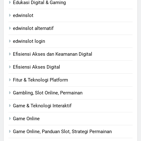
Edukasi Digital & Gaming
edwinslot
edwinslot alternatif
edwinslot login
Efisiensi Akses dan Keamanan Digital
Efisiensi Akses Digital
Fitur & Teknologi Platform
Gambling, Slot Online, Permainan
Game & Teknologi Interaktif
Game Online
Game Online, Panduan Slot, Strategi Permainan