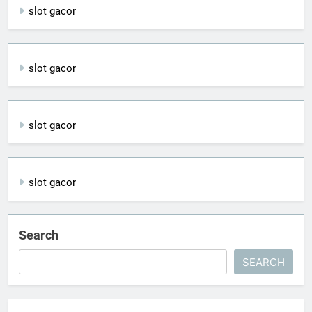
slot gacor
slot gacor
slot gacor
slot gacor
Search
SEARCH