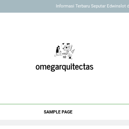
Informasi Terbaru Seputar Edwinslot 
EDWINSLOT Login: Analisis Aks
Login Edwinslot dan Panduan Memahami Halama
TIARA4D Login untuk Pengalama
Informasi Terbaru Seputar Edwinslot 
EDWINSLOT Login: Analisis Aks
Login Edwinslot dan Panduan Memahami Halama
ga Arquitectas
 Hunian Impian Anda Dengan Omega Arquitectas. Layanan Des
Anda.
SAMPLE PAGE