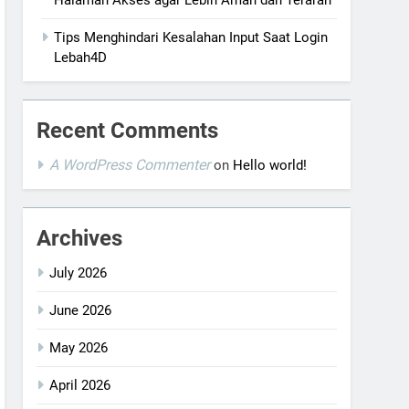
Halaman Akses agar Lebih Aman dan Terarah
Tips Menghindari Kesalahan Input Saat Login
Lebah4D
Recent Comments
A WordPress Commenter
on
Hello world!
Archives
July 2026
June 2026
May 2026
April 2026