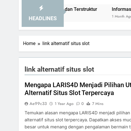
 Akses yang Nyaman dan Terstruktur
Informasi Terbaru
1 Month Ago
HEADLINES
Home
link alternatif situs slot
link alternatif situs slot
Mengapa LARIS4D Menjadi Pilihan U
Alternatif Situs Slot Terpercaya
Ae99c33
1 Year Ago
0
7 Mins
Temukan alasan mengapa LARIS4D menjadi pilihan 
alternatif situs slot terpercaya. Dapatkan akses m
besar untuk menang dengan pengalaman bermain te