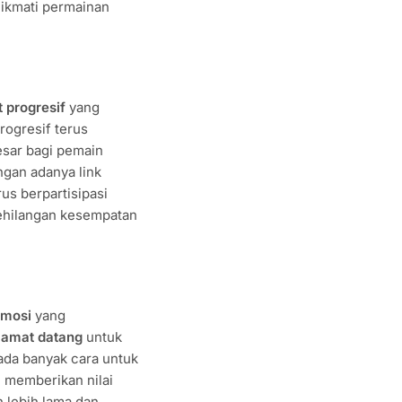
nikmati permainan
t progresif
yang
rogresif terus
sar bagi pemain
gan adanya link
rus berpartisipasi
kehilangan kesempatan
omosi
yang
lamat datang
untuk
ada banyak cara untuk
 memberikan nilai
 lebih lama dan