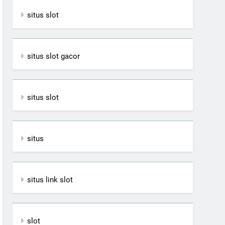
situs slot
situs slot gacor
situs slot
situs
situs link slot
slot