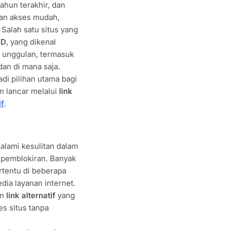
ahun terakhir, dan
an akses mudah,
Salah satu situs yang
4D
, yang dikenal
r unggulan, termasuk
an di mana saja.
di pilihan utama bagi
n lancar melalui
link
if
.
galami kesulitan dalam
 pemblokiran. Banyak
rtentu di beberapa
dia layanan internet.
an
link alternatif
yang
es situs tanpa