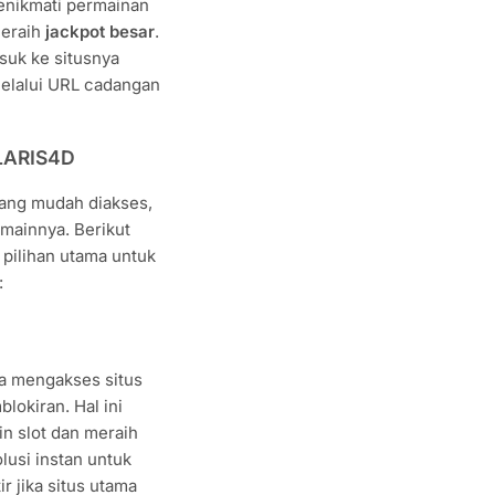
menikmati permainan
meraih
jackpot besar
.
uk ke situsnya
elalui URL cadangan
 LARIS4D
ang mudah diakses,
mainnya. Berikut
pilihan utama untuk
:
sa mengakses situs
lokiran. Hal ini
in slot dan meraih
olusi instan untuk
r jika situs utama