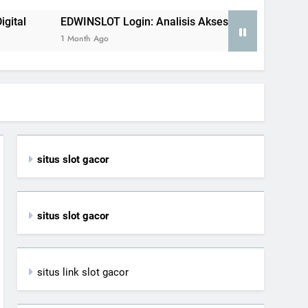
EDWINSLOT Login: Analisis Akses dari Sisi Kecepatan dan K
1 Month Ago
situs slot gacor
situs slot gacor
situs link slot gacor