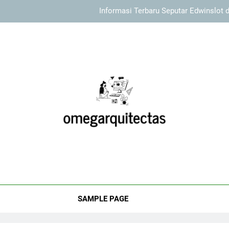
Informasi Terbaru Seputar Edwinslot 
EDWINSLOT Login: Analisis Aks
Login Edwinslot dan Panduan Memahami Halama
TIARA4D Login untuk Pengalama
Informasi Terbaru Seputar Edwinslot 
EDWINSLOT Login: Analisis Aks
Login Edwinslot dan Panduan Memahami Halama
ga Arquitectas
 Hunian Impian Anda Dengan Omega Arquitectas. Layanan Des
Anda.
SAMPLE PAGE