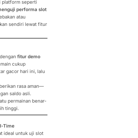
 platform seperti
enguji performa slot
tebakan atau
n sendiri lewat fitur
t dengan
fitur demo
main cukup
 gacor hari ini, lalu
mberikan rasa aman—
an saldo asli.
atu permainan benar-
h tinggi.
l-Time
ideal untuk uji slot