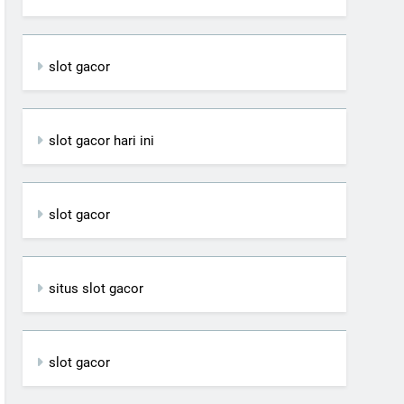
slot gacor
slot gacor hari ini
slot gacor
situs slot gacor
slot gacor