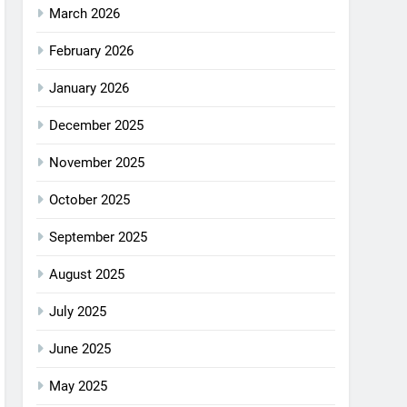
March 2026
February 2026
January 2026
December 2025
November 2025
October 2025
September 2025
August 2025
July 2025
June 2025
May 2025