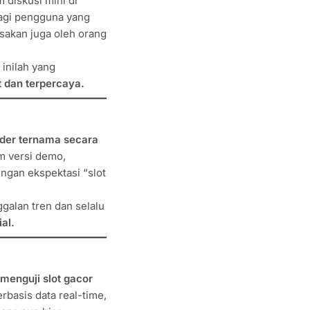
 diskusi mini di
agi pengguna yang
sakan juga oleh orang
 inilah yang
t dan terpercaya.
ider ternama secara
m versi demo,
ngan ekspektasi “slot
galan tren dan selalu
al.
 menguji slot gacor
basis data real-time,