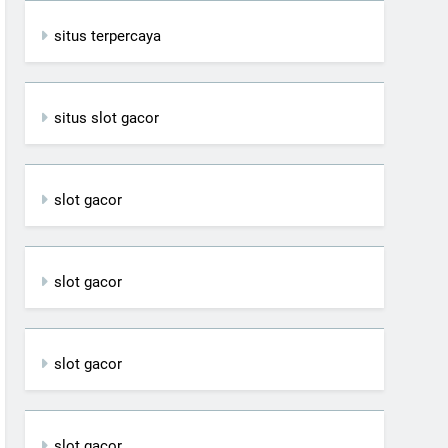
situs terpercaya
situs slot gacor
slot gacor
slot gacor
slot gacor
slot gacor