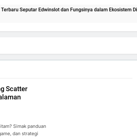
putar Edwinslot dan Fungsinya dalam Ekosistem Digital
g Scatter
galaman
 hitam? Simak panduan
game, dan strategi