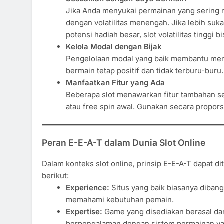
Jika Anda menyukai permainan yang sering me
dengan volatilitas menengah. Jika lebih suk
potensi hadiah besar, slot volatilitas tinggi b
Kelola Modal dengan Bijak
Pengelolaan modal yang baik membantu me
bermain tetap positif dan tidak terburu-buru.
Manfaatkan Fitur yang Ada
Beberapa slot menawarkan fitur tambahan se
atau free spin awal. Gunakan secara proporsi
Peran E-E-A-T dalam Dunia Slot Online
Dalam konteks slot online, prinsip E-E-A-T dapat d
berikut:
Experience:
Situs yang baik biasanya dibang
memahami kebutuhan pemain.
Expertise:
Game yang disediakan berasal d
berpengalaman dengan sistem permainan yan