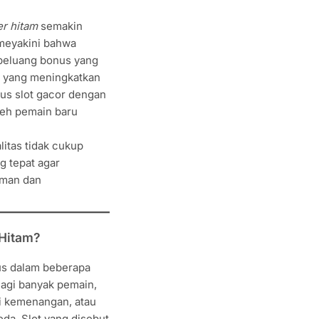
er hitam
semakin
 meyakini bahwa
 peluang bonus yang
us yang meningkatkan
tus slot gacor dengan
leh pemain baru
itas tidak cukup
g tepat agar
aman dan
 Hitam?
us dalam beberapa
Bagi banyak pemain,
li kemenangan, atau
da. Slot yang disebut