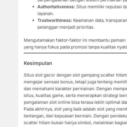
Authoritativeness:
Situs memiliki reputasi d
layanan.
Trustworthiness:
Keamanan data, transparans
pelanggan menjadi prioritas.
Mengutamakan faktor-faktor ini membantu pemain 
yang hanya fokus pada promosi tanpa kualitas nyata
Kesimpulan
Situs slot gacor dengan slot gampang scatter hita
mengejar sensasi bonus, tetapi juga tentang memili
dan memahami karakter permainan. Dengan memper
situs, kualitas game, serta menerapkan strategi be
pengalaman slot online bisa terasa lebih optimal 
Pada akhirnya, slot yang baik adalah slot yang mem
tantangan, dan kepuasan bermain. Dengan pendekat
scatter hitam bukan hanya simbol, melainkan bagian