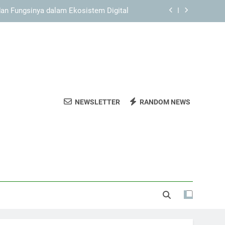
dan Fungsinya dalam Ekosistem Digital
es dari Sisi Kecepatan dan Kemudahan
n Akses agar Lebih Aman dan Terarah
n Akses yang Nyaman dan Terstruktur
dan Fungsinya dalam Ekosistem Digital
NEWSLETTER
RANDOM NEWS
es dari Sisi Kecepatan dan Kemudahan
n Akses agar Lebih Aman dan Terarah
ain Arsitektur Modern Yang Menyesuaikan Dengan Kebutuhan