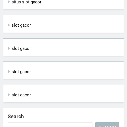
situs slot gacor
slot gacor
slot gacor
slot gacor
slot gacor
Search