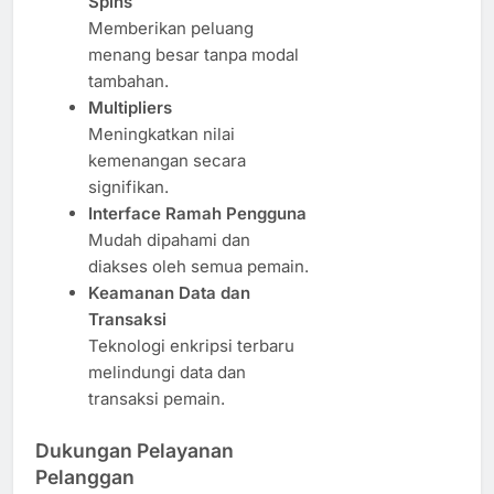
Spins
Memberikan peluang
menang besar tanpa modal
tambahan.
Multipliers
Meningkatkan nilai
kemenangan secara
signifikan.
Interface Ramah Pengguna
Mudah dipahami dan
diakses oleh semua pemain.
Keamanan Data dan
Transaksi
Teknologi enkripsi terbaru
melindungi data dan
transaksi pemain.
Dukungan Pelayanan
Pelanggan