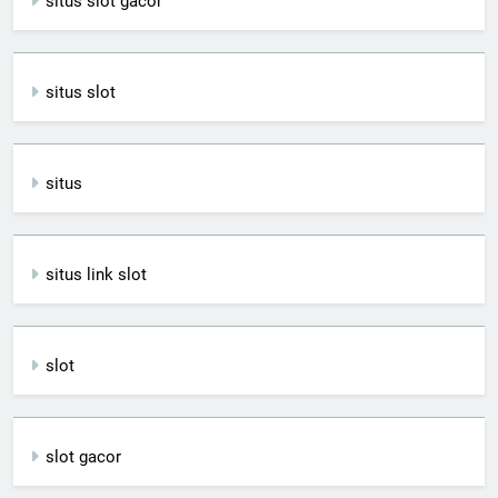
situs slot gacor
situs slot
situs
situs link slot
slot
slot gacor