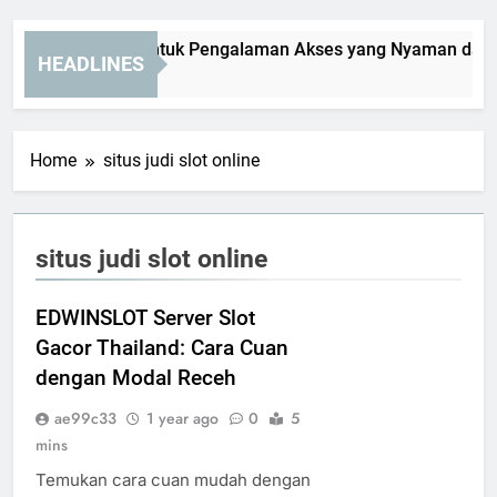
ARA4D Login untuk Pengalaman Akses yang Nyaman dan Ters
HEADLINES
Month Ago
Home
situs judi slot online
situs judi slot online
EDWINSLOT Server Slot
Gacor Thailand: Cara Cuan
dengan Modal Receh
ae99c33
1 year ago
0
5
mins
Temukan cara cuan mudah dengan