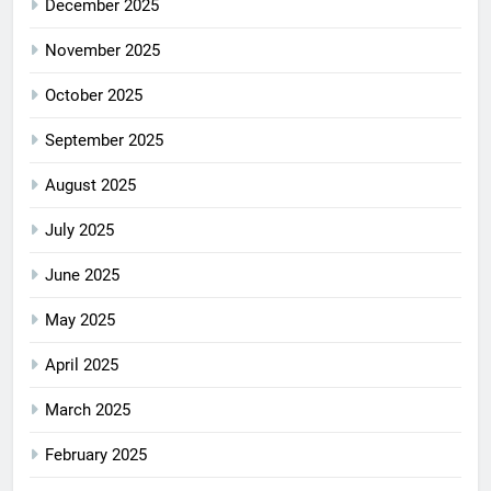
December 2025
November 2025
October 2025
September 2025
August 2025
July 2025
June 2025
May 2025
April 2025
March 2025
February 2025