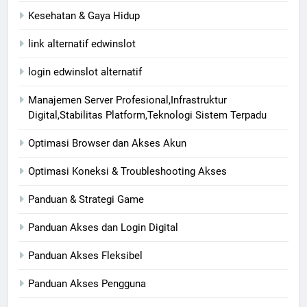
Kesehatan & Gaya Hidup
link alternatif edwinslot
login edwinslot alternatif
Manajemen Server Profesional,Infrastruktur
Digital,Stabilitas Platform,Teknologi Sistem Terpadu
Optimasi Browser dan Akses Akun
Optimasi Koneksi & Troubleshooting Akses
Panduan & Strategi Game
Panduan Akses dan Login Digital
Panduan Akses Fleksibel
Panduan Akses Pengguna