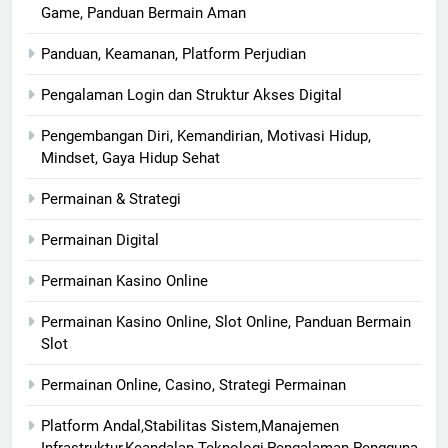
Game, Panduan Bermain Aman
Panduan, Keamanan, Platform Perjudian
Pengalaman Login dan Struktur Akses Digital
Pengembangan Diri, Kemandirian, Motivasi Hidup,
Mindset, Gaya Hidup Sehat
Permainan & Strategi
Permainan Digital
Permainan Kasino Online
Permainan Kasino Online, Slot Online, Panduan Bermain
Slot
Permainan Online, Casino, Strategi Permainan
Platform Andal,Stabilitas Sistem,Manajemen