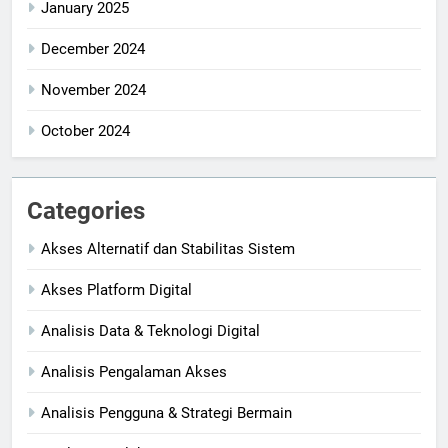
January 2025
December 2024
November 2024
October 2024
Categories
Akses Alternatif dan Stabilitas Sistem
Akses Platform Digital
Analisis Data & Teknologi Digital
Analisis Pengalaman Akses
Analisis Pengguna & Strategi Bermain