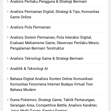
Analisis Perilaku Pengguna & Strategi Bermain
Analisis Permainan Digital, Strategi & Tips, Komunitas
Game Online
Analisis Pola Permainan
Analisis Sistem Permainan, Pola Interaksi Digital,
Evaluasi Mekanisme Game, Observasi Perilaku Mesin,
Pengalaman Bermain Terstruktur
Analisis Teknologi Game & Strategi Bermain
Analitik & Teknologi AI
Bahasa Digital Analisis Konten Online Komunikasi
Komunitas Fenomena Internet Budaya Virtual Tren
Bahasa Modern
Dunia Pokémon, Strategi Game, Taktik Pertarungan,
Serangan Area, Competitive Battle, Analisis Karakter,
Jurus Multi-Tujuan, Kreatur Fantasi