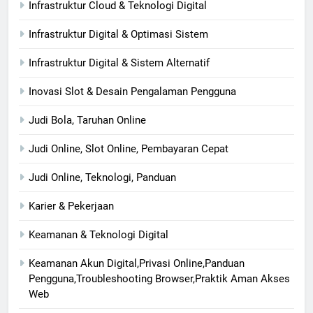
Infrastruktur Cloud & Teknologi Digital
Infrastruktur Digital & Optimasi Sistem
Infrastruktur Digital & Sistem Alternatif
Inovasi Slot & Desain Pengalaman Pengguna
Judi Bola, Taruhan Online
Judi Online, Slot Online, Pembayaran Cepat
Judi Online, Teknologi, Panduan
Karier & Pekerjaan
Keamanan & Teknologi Digital
Keamanan Akun Digital,Privasi Online,Panduan
Pengguna,Troubleshooting Browser,Praktik Aman Akses
Web