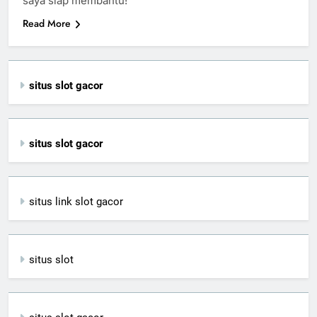
saya siap membantu!
Read More
situs slot gacor
situs slot gacor
situs link slot gacor
situs slot