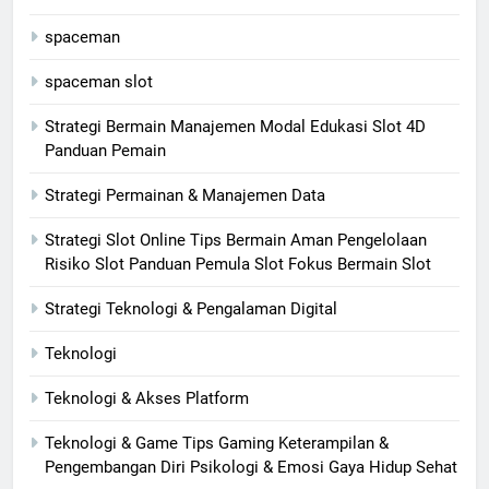
spaceman
spaceman slot
Strategi Bermain Manajemen Modal Edukasi Slot 4D
Panduan Pemain
Strategi Permainan & Manajemen Data
Strategi Slot Online Tips Bermain Aman Pengelolaan
Risiko Slot Panduan Pemula Slot Fokus Bermain Slot
Strategi Teknologi & Pengalaman Digital
Teknologi
Teknologi & Akses Platform
Teknologi & Game Tips Gaming Keterampilan &
Pengembangan Diri Psikologi & Emosi Gaya Hidup Sehat