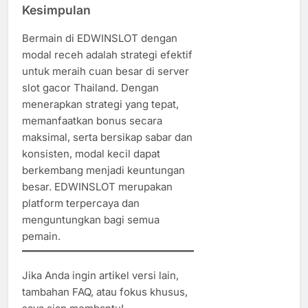
Kesimpulan
Bermain di EDWINSLOT dengan
modal receh adalah strategi efektif
untuk meraih cuan besar di server
slot gacor Thailand. Dengan
menerapkan strategi yang tepat,
memanfaatkan bonus secara
maksimal, serta bersikap sabar dan
konsisten, modal kecil dapat
berkembang menjadi keuntungan
besar. EDWINSLOT merupakan
platform terpercaya dan
menguntungkan bagi semua
pemain.
Jika Anda ingin artikel versi lain,
tambahan FAQ, atau fokus khusus,