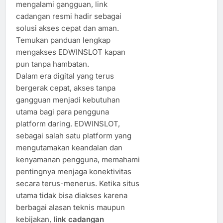
mengalami gangguan, link
cadangan resmi hadir sebagai
solusi akses cepat dan aman.
Temukan panduan lengkap
mengakses EDWINSLOT kapan
pun tanpa hambatan.
Dalam era digital yang terus
bergerak cepat, akses tanpa
gangguan menjadi kebutuhan
utama bagi para pengguna
platform daring. EDWINSLOT,
sebagai salah satu platform yang
mengutamakan keandalan dan
kenyamanan pengguna, memahami
pentingnya menjaga konektivitas
secara terus-menerus. Ketika situs
utama tidak bisa diakses karena
berbagai alasan teknis maupun
kebijakan,
link cadangan