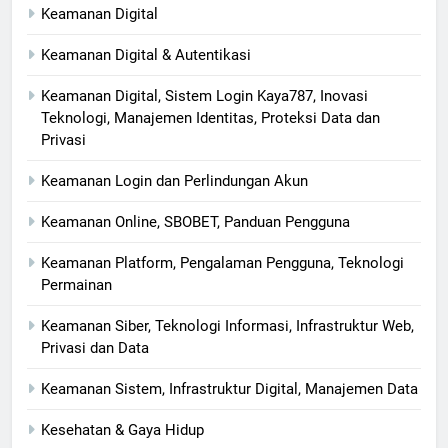
Keamanan Digital
Keamanan Digital & Autentikasi
Keamanan Digital, Sistem Login Kaya787, Inovasi
Teknologi, Manajemen Identitas, Proteksi Data dan
Privasi
Keamanan Login dan Perlindungan Akun
Keamanan Online, SBOBET, Panduan Pengguna
Keamanan Platform, Pengalaman Pengguna, Teknologi
Permainan
Keamanan Siber, Teknologi Informasi, Infrastruktur Web,
Privasi dan Data
Keamanan Sistem, Infrastruktur Digital, Manajemen Data
Kesehatan & Gaya Hidup