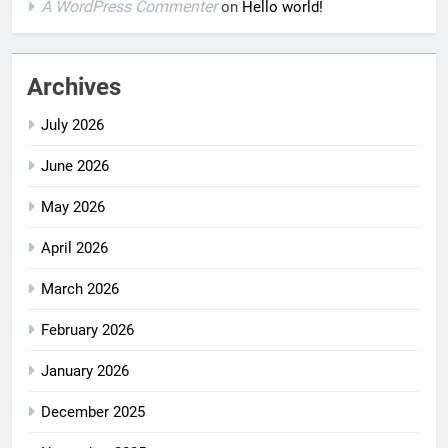
A WordPress Commenter
on
Hello world!
Archives
July 2026
June 2026
May 2026
April 2026
March 2026
February 2026
January 2026
December 2025