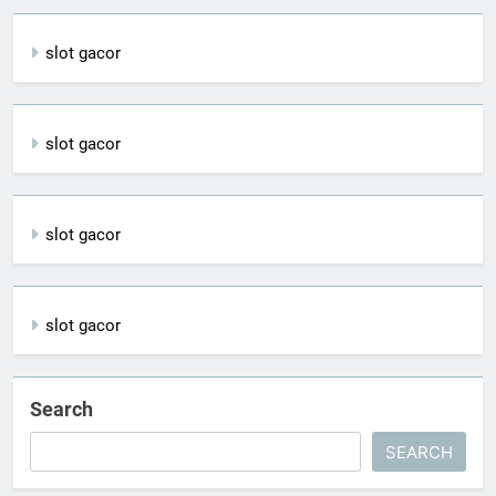
slot gacor
slot gacor
slot gacor
slot gacor
Search
SEARCH