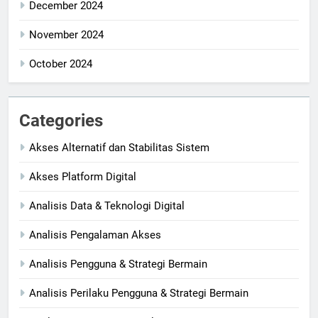
December 2024
November 2024
October 2024
Categories
Akses Alternatif dan Stabilitas Sistem
Akses Platform Digital
Analisis Data & Teknologi Digital
Analisis Pengalaman Akses
Analisis Pengguna & Strategi Bermain
Analisis Perilaku Pengguna & Strategi Bermain