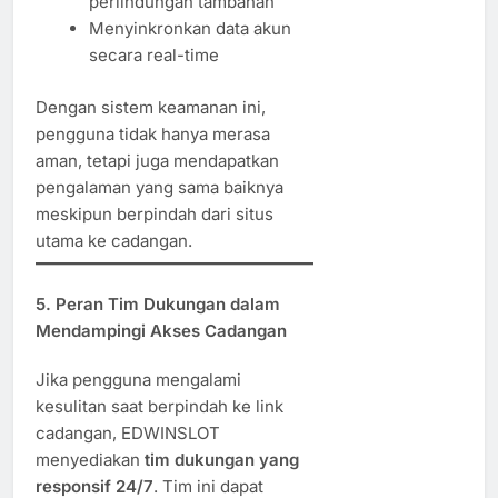
perlindungan tambahan
Menyinkronkan data akun
secara real-time
Dengan sistem keamanan ini,
pengguna tidak hanya merasa
aman, tetapi juga mendapatkan
pengalaman yang sama baiknya
meskipun berpindah dari situs
utama ke cadangan.
5. Peran Tim Dukungan dalam
Mendampingi Akses Cadangan
Jika pengguna mengalami
kesulitan saat berpindah ke link
cadangan, EDWINSLOT
menyediakan
tim dukungan yang
responsif 24/7
. Tim ini dapat