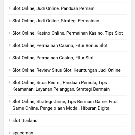
Slot Online, Judi Online, Panduan Pemain
Slot Online, Judi Online, Strategi Permainan
Slot Online, Kasino Online, Permainan Kasino, Tips Slot
Slot Online, Permainan Casino, Fitur Bonus Slot
Slot Online, Permainan Casino, Fitur Slot
Slot Online, Review Situs Slot, Keuntungan Judi Online
Slot Online, Situs Resmi, Panduan Pemula, Tips
Keamanan, Layanan Pelanggan, Strategi Bermain
Slot Online, Strategi Game, Tips Bermain Game, Fitur
Game Online, Pengelolaan Modal, Hiburan Digital
slot thailand
spaceman