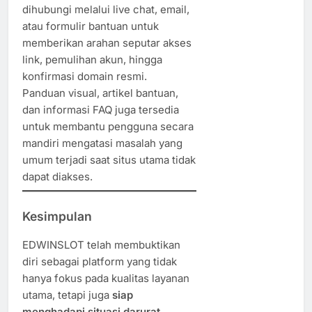
dihubungi melalui live chat, email,
atau formulir bantuan untuk
memberikan arahan seputar akses
link, pemulihan akun, hingga
konfirmasi domain resmi.
Panduan visual, artikel bantuan,
dan informasi FAQ juga tersedia
untuk membantu pengguna secara
mandiri mengatasi masalah yang
umum terjadi saat situs utama tidak
dapat diakses.
Kesimpulan
EDWINSLOT telah membuktikan
diri sebagai platform yang tidak
hanya fokus pada kualitas layanan
utama, tetapi juga
siap
menghadapi situasi darurat