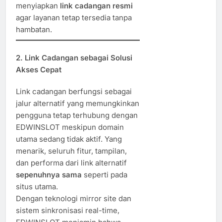
menyiapkan
link cadangan resmi
agar layanan tetap tersedia tanpa
hambatan.
2. Link Cadangan sebagai Solusi
Akses Cepat
Link cadangan berfungsi sebagai
jalur alternatif yang memungkinkan
pengguna tetap terhubung dengan
EDWINSLOT meskipun domain
utama sedang tidak aktif. Yang
menarik, seluruh fitur, tampilan,
dan performa dari link alternatif
sepenuhnya sama
seperti pada
situs utama.
Dengan teknologi mirror site dan
sistem sinkronisasi real-time,