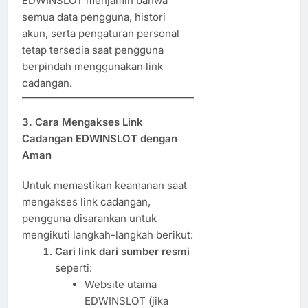
EDWINSLOT menjamin bahwa
semua data pengguna, histori
akun, serta pengaturan personal
tetap tersedia saat pengguna
berpindah menggunakan link
cadangan.
3. Cara Mengakses Link
Cadangan EDWINSLOT dengan
Aman
Untuk memastikan keamanan saat
mengakses link cadangan,
pengguna disarankan untuk
mengikuti langkah-langkah berikut:
Cari link dari sumber resmi
seperti:
Website utama
EDWINSLOT (jika