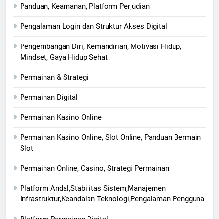
Panduan, Keamanan, Platform Perjudian
Pengalaman Login dan Struktur Akses Digital
Pengembangan Diri, Kemandirian, Motivasi Hidup,
Mindset, Gaya Hidup Sehat
Permainan & Strategi
Permainan Digital
Permainan Kasino Online
Permainan Kasino Online, Slot Online, Panduan Bermain
Slot
Permainan Online, Casino, Strategi Permainan
Platform Andal,Stabilitas Sistem,Manajemen
Infrastruktur,Keandalan Teknologi,Pengalaman Pengguna