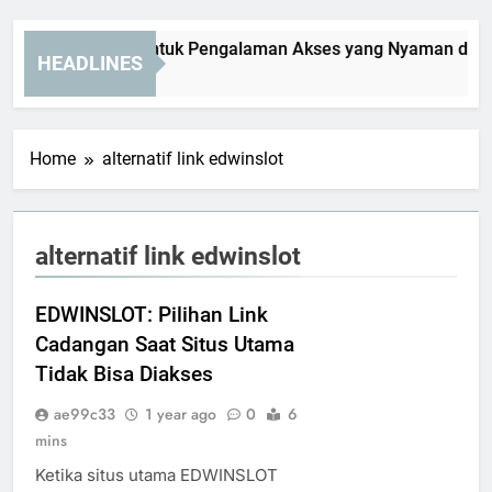
ARA4D Login untuk Pengalaman Akses yang Nyaman dan Ters
HEADLINES
Month Ago
Home
alternatif link edwinslot
alternatif link edwinslot
EDWINSLOT: Pilihan Link
Cadangan Saat Situs Utama
Tidak Bisa Diakses
ae99c33
1 year ago
0
6
mins
Ketika situs utama EDWINSLOT