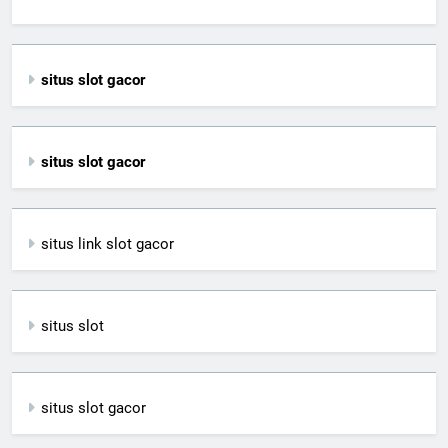
situs slot gacor
situs slot gacor
situs link slot gacor
situs slot
situs slot gacor