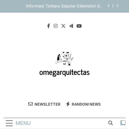
Skip
EDWINSLOT Login: Analisis Akses dari Sisi
to
Kecepatan dan Kemudahan
content
Login Edwinslot dan Panduan Memahami
Halaman Akses agar Lebih Aman dan Terarah
TIARA4D Login untuk Pengalaman Akses yang
Nyaman dan Terstruktur
Informasi Terbaru Seputar Edwinslot dan
Fungsinya dalam Ekosistem Digital
EDWINSLOT Login: Analisis Akses dari Sisi
Kecepatan dan Kemudahan
Login Edwinslot dan Panduan Memahami
Halaman Akses agar Lebih Aman dan Terarah
Omega
Ciptakan Hunian Impian Anda Dengan
NEWSLETTER
RANDOM NEWS
Arquitectas
Omega Arquitectas. Layanan Desain
Arsitektur Modern Yang Menyesuaikan
MENU
Dengan Kebutuhan Anda.